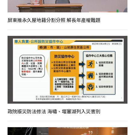
屏東推永久屋地籍分割分照 解長年產權難題
政院版災防法修法 海嘯、堰塞湖列入災害別