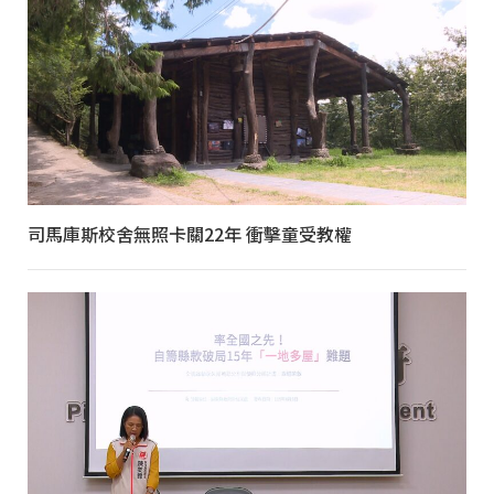
司馬庫斯校舍無照卡關22年 衝擊童受教權