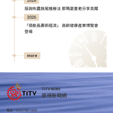
2026
探詢布農族尾椎療法 那瑪夏耆老分享見聞
2026
「領航長壽新經濟」 高齡健康產業博覽會
登場
more
TITV NEWS
原視新聞網
電話：(02)2788-1600