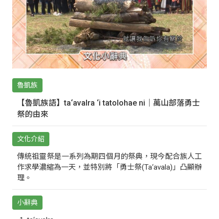
魯凱族
【魯凱族語】ta‘avalra ‘i tatolohae ni｜萬山部落勇士
祭的由來
文化介紹
傳統祖靈祭是一系列為期四個月的祭典，現今配合族人工
作求學濃縮為一天，並特別將「勇士祭(Ta‘avala)」凸顯辦
理。
小辭典