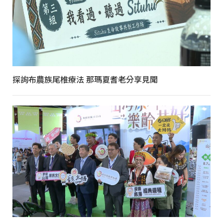
探詢布農族尾椎療法 那瑪夏耆老分享見聞