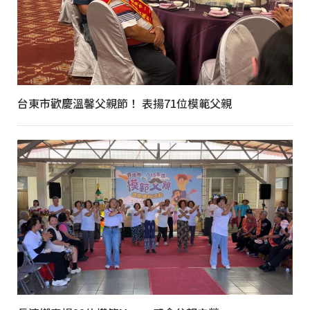
台東市歡慶溫馨父親節！ 表揚71位模範父親