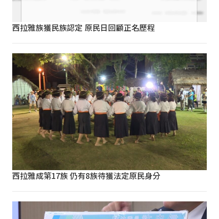
西拉雅族獲民族認定 原民日回顧正名歷程
西拉雅成第17族 仍有8族待獲法定原民身分