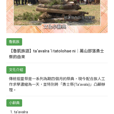
魯凱族
【魯凱族語】ta‘avalra ‘i tatolohae ni｜萬山部落勇士
祭的由來
文化介紹
傳統祖靈祭是一系列為期四個月的祭典，現今配合族人工
作求學濃縮為一天，並特別將「勇士祭(Ta‘avala)」凸顯辦
理。
小辭典
ta‘avalra