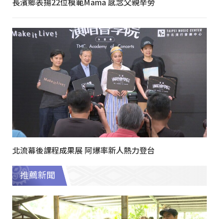
長濱鄉表揚22位模範Mama 感念父親辛勞
北流幕後課程成果展 阿爆率新人熱力登台
推薦新聞