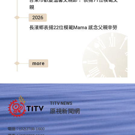
台東市歡慶溫馨父親節！ 表揚71位模範父
親
2026
長濱鄉表揚22位模範Mama 感念父親辛勞
more
TITV NEWS
原視新聞網
電話：(02)2788-1600