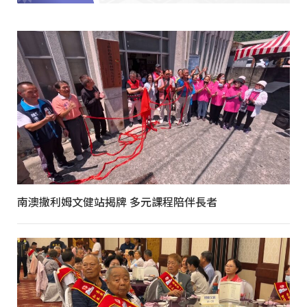
南澳撒利姆文健站揭牌 多元課程陪伴長者