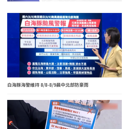
白海豚海警維持 8/8-8/9晨中北部防豪雨