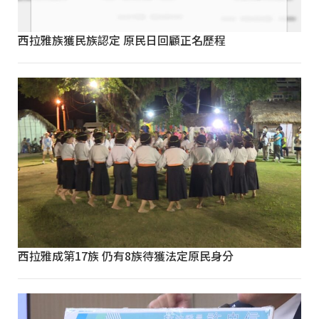
西拉雅族獲民族認定 原民日回顧正名歷程
西拉雅成第17族 仍有8族待獲法定原民身分