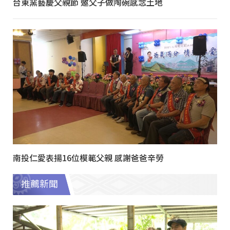
台東窯藝慶父親節 邀父子做陶碗感念土地
南投仁愛表揚16位模範父親 感謝爸爸辛勞
推薦新聞