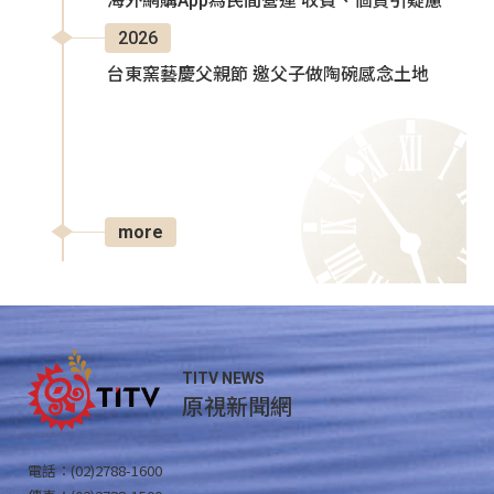
海外網購App為民間營運 收費、個資引疑慮
2026
台東窯藝慶父親節 邀父子做陶碗感念土地
more
TITV NEWS
原視新聞網
電話：(02)2788-1600