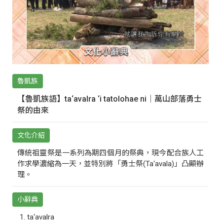
魯凱族
【魯凱族語】ta‘avalra ‘i tatolohae ni｜萬山部落勇士
祭的由來
文化介紹
傳統祖靈祭是一系列為期四個月的祭典，現今配合族人工
作求學濃縮為一天，並特別將「勇士祭(Ta‘avala)」凸顯辦
理。
小辭典
ta‘avalra