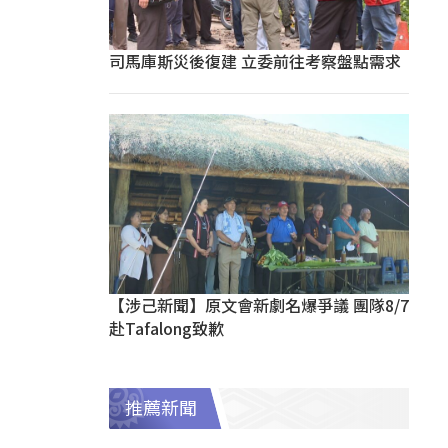
司馬庫斯災後復建 立委前往考察盤點需求
【涉己新聞】原文會新劇名爆爭議 團隊8/7
赴Tafalong致歉
推薦新聞