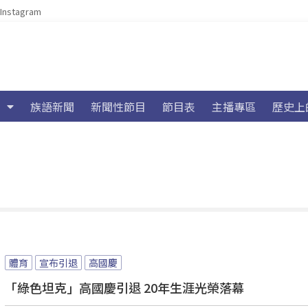
Instagram
族語新聞
新聞性節目
節目表
主播專區
歷史上
體育
宣布引退
高國慶
「綠色坦克」高國慶引退 20年生涯光榮落幕