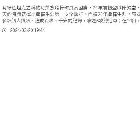
有綠色坦克之稱的阿美族職棒球員高國慶，20年前初登職棒殿堂，
天的時間就揮出職棒生涯第一支全壘打，而這20年職棒生涯，高
多項個人獎項、達成百轟、千安的紀錄，拿過6次總冠軍；但19日
正式宣布將高掛球鞋，成為統一獅二軍首席教練。
2024-03-20 19:44