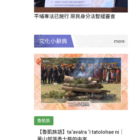
平埔專法已施行 原民身分法暫緩審查
文化小辭典
魯凱族
【魯凱族語】ta‘avalra ‘i tatolohae ni｜
萬山部落勇士祭的由來