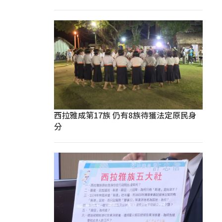
西拉雅成第17族 仍有8族待獲法定原民身
分