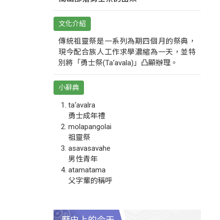
文化介紹
傳統祖靈祭是一系列為期四個月的祭典，
現今配合族人工作求學濃縮為一天，並特
別將「勇士祭(Ta‘avala)」凸顯辦理。
小辭典
ta‘avalra
勇士成年禮
molapangolai
祖靈祭
asavasavahe
男性青年
atamatama
父字輩的稱呼
歷史上的今天