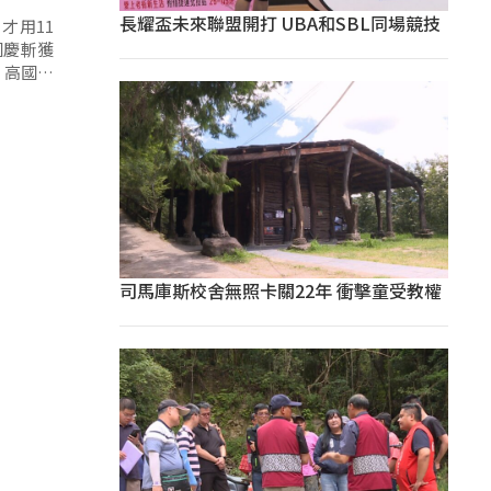
長耀盃未來聯盟開打 UBA和SBL同場競技
才用11
國慶斬獲
，高國慶
司馬庫斯校舍無照卡關22年 衝擊童受教權