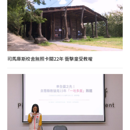
司馬庫斯校舍無照卡關22年 衝擊童受教權