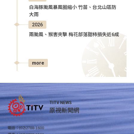
白海豚颱風暴風圈縮小 竹苗、台北山區防
大雨
2026
兩颱風、猴害夾擊 梅花部落甜柿損失近6成
more
TITV NEWS
原視新聞網
電話：(02)2788-1600