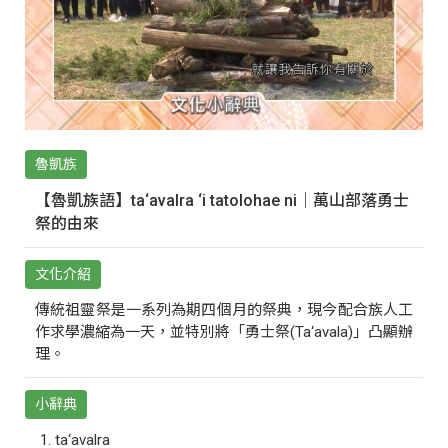
魯凱族
【魯凱族語】ta‘avalra ‘i tatolohae ni｜萬山部落勇士
祭的由來
文化介紹
傳統祖靈祭是一系列為期四個月的祭典，現今配合族人工
作求學濃縮為一天，並特別將「勇士祭(Ta‘avala)」凸顯辦
理。
小辭典
ta‘avalra