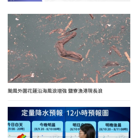
颱風外圍花蓮沿海風浪增強 鹽寮漁港現長浪