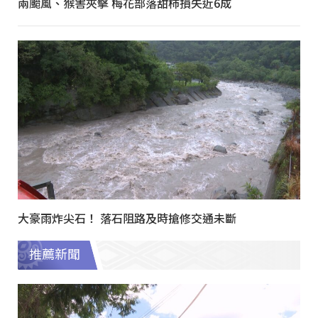
兩颱風、猴害夾擊 梅花部落甜柿損失近6成
大豪雨炸尖石！ 落石阻路及時搶修交通未斷
推薦新聞