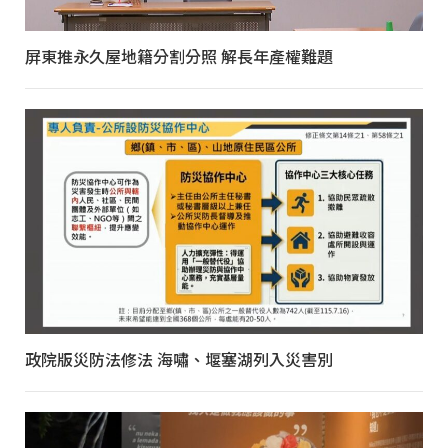
屏東推永久屋地籍分割分照 解長年產權難題
政院版災防法修法 海嘯、堰塞湖列入災害別