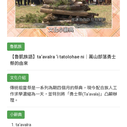
魯凱族
【魯凱族語】ta‘avalra ‘i tatolohae ni｜萬山部落勇士
祭的由來
文化介紹
傳統祖靈祭是一系列為期四個月的祭典，現今配合族人工
作求學濃縮為一天，並特別將「勇士祭(Ta‘avala)」凸顯辦
理。
小辭典
ta‘avalra