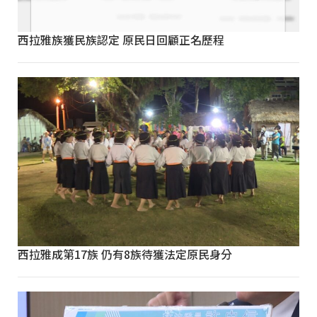
西拉雅族獲民族認定 原民日回顧正名歷程
西拉雅成第17族 仍有8族待獲法定原民身分