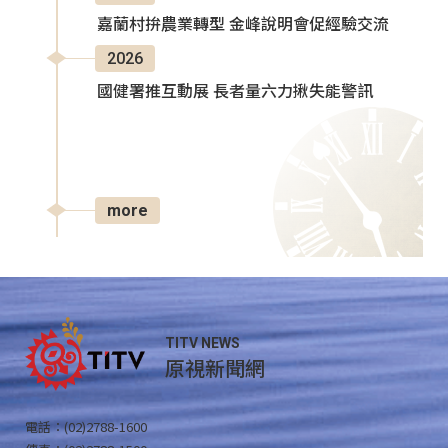
嘉蘭村拚農業轉型 金峰說明會促經驗交流
2026
國健署推互動展 長者量六力揪失能警訊
more
TITV NEWS
原視新聞網
電話：(02)2788-1600