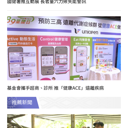
國健署推互動展 長者量六力揪失能警訊
基金會攜手超商、診所 推「健康ACE」遠離疾病
推薦新聞