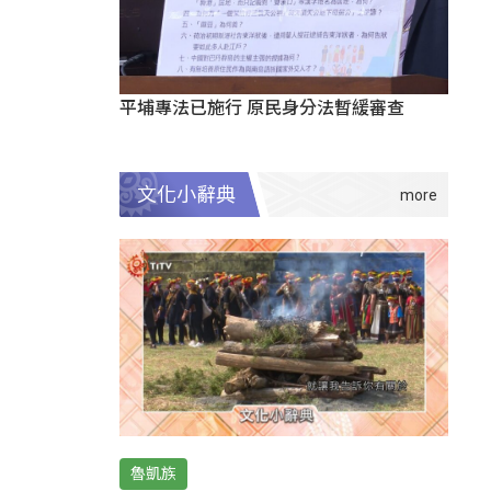
平埔專法已施行 原民身分法暫緩審查
文化小辭典
魯凱族