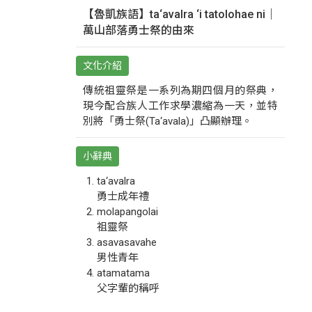
【魯凱族語】ta‘avalra ‘i tatolohae ni｜
萬山部落勇士祭的由來
文化介紹
傳統祖靈祭是一系列為期四個月的祭典，
現今配合族人工作求學濃縮為一天，並特
別將「勇士祭(Ta‘avala)」凸顯辦理。
小辭典
ta‘avalra
勇士成年禮
molapangolai
祖靈祭
asavasavahe
男性青年
atamatama
父字輩的稱呼