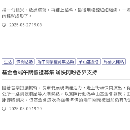
撈一勺糯米、放進粽葉，再舖上餡料，最後用棉線細細綑綁，一
肉粽就成形了。
2025-05-27 19:08
生活
快閃活動
端午關懷禮募集活動
華山基金會
馬蘭文健站
基金會端午關懷禮募集 辦快閃盼各界支持
隨著音樂扭腰擺臀，長輩們展現滿滿活力，走上街頭快閃演出，
公所一路到波浪屋等人潮熱點，以實際行動為華山基金會募款；
節即將到來，但基金會這次為孤老準備的端午關懷禮目前仍有7
口，因此馬蘭文健站長者希望能盡一份心力，幫助更多需要的人。
2025-05-09 19:29