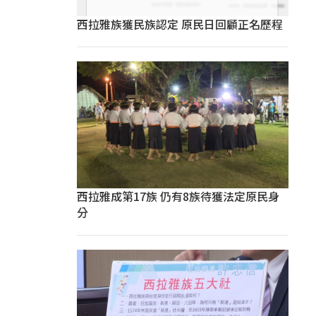
西拉雅族獲民族認定 原民日回顧正名歷程
西拉雅成第17族 仍有8族待獲法定原民身
分