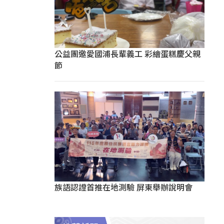
公益團邀愛國浦長輩義工 彩繪蛋糕慶父親
節
族語認證首推在地測驗 屏東舉辦說明會