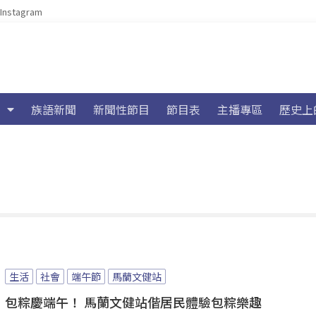
Instagram
族語新聞
新聞性節目
節目表
主播專區
歷史上
生活
社會
端午節
馬蘭文健站
包粽慶端午！ 馬蘭文健站偕居民體驗包粽樂趣