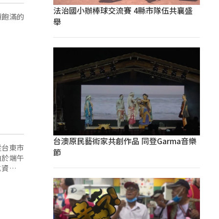
法治國小辦棒球交流賽 4縣市隊伍共襄盛
顆飽滿的
舉
台澳原民藝術家共創作品 同登Garma音樂
從台東市
節
由於端午
成資金缺