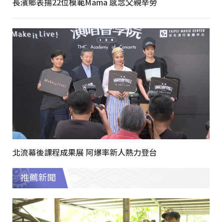
長濱鄉表揚22位模範Mama 感念父親辛勞
北流幕後課程成果展 阿爆率新人熱力登台
推薦新聞