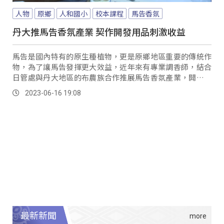
人物
原鄉
人和國小
校本課程
馬告香氛
丹大推馬告香氛產業 契作開發用品刺激收益
馬告是國內特有的原生種植物，更是原鄉地區重要的傳統作
物，為了讓馬告發揮更大效益，近年來有專業調香師，結合
日管處與丹大地區的布農族合作推展馬告香氛產業，開啟馬
告香氛品牌以及發展部落別具特色的深度遊程，對於族人來
2023-06-16 19:08
說，藉由培訓自己不僅成為香氛引導師，有了第二專長，也
讓這項部落的傳統作物，漸漸被重視保留。
最新新聞