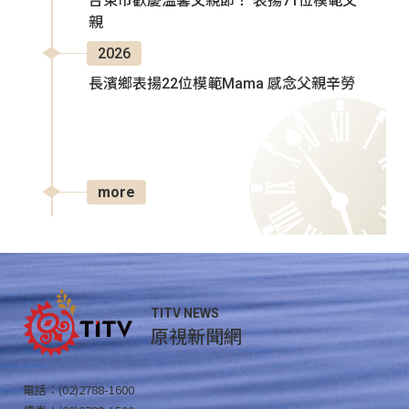
台東市歡慶溫馨父親節！ 表揚71位模範父
親
2026
長濱鄉表揚22位模範Mama 感念父親辛勞
more
TITV NEWS
原視新聞網
電話：(02)2788-1600