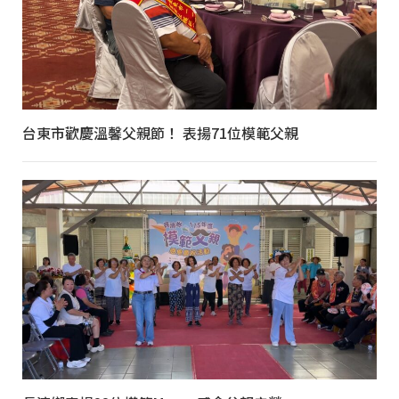
台東市歡慶溫馨父親節！ 表揚71位模範父親