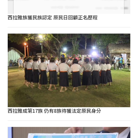
西拉雅族獲民族認定 原民日回顧正名歷程
西拉雅成第17族 仍有8族待獲法定原民身分