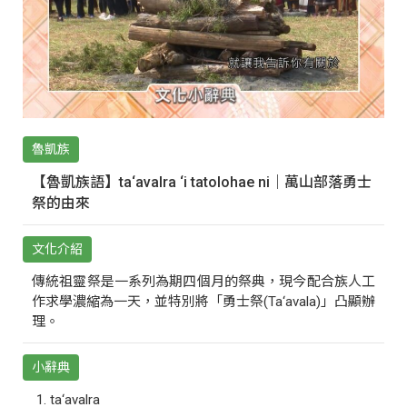
魯凱族
【魯凱族語】ta‘avalra ‘i tatolohae ni｜萬山部落勇士
祭的由來
文化介紹
傳統祖靈祭是一系列為期四個月的祭典，現今配合族人工
作求學濃縮為一天，並特別將「勇士祭(Ta‘avala)」凸顯辦
理。
小辭典
ta‘avalra