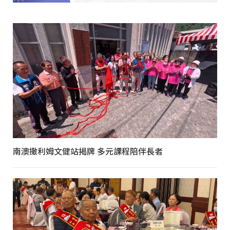
南澳撒利姆文健站揭牌 多元課程陪伴長者