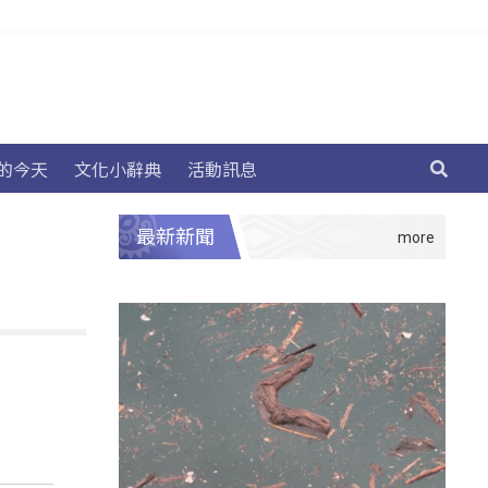
的今天
文化小辭典
活動訊息
最新新聞