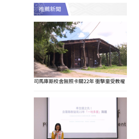
推薦新聞
司馬庫斯校舍無照卡關22年 衝擊童受教權