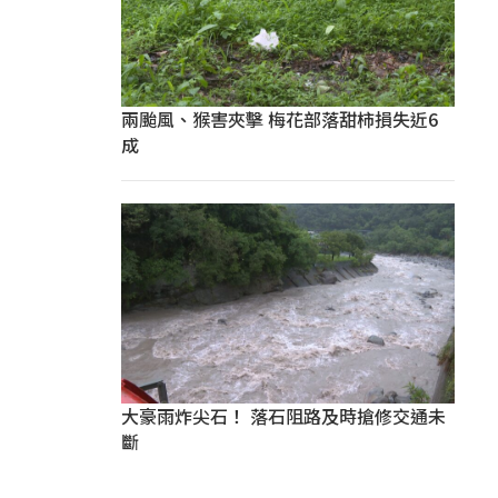
兩颱風、猴害夾擊 梅花部落甜柿損失近6
成
大豪雨炸尖石！ 落石阻路及時搶修交通未
斷