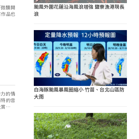
颱風外圍花蓮沿海風浪增強 鹽寮漁港現長
「微醺開
浪
首作品也
白海豚颱風暴風圈縮小 竹苗、台北山區防
命力的情
大雨
獨特的音
大賞和鐵
民創作歌