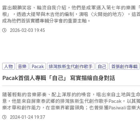
露出靦腆笑容、輪流自我介紹，他們是成軍邁入第七年的樂團
根」，透過大提琴與木吉他的編制，演唱〈火開始的地方〉，這
成為他們首張實體專輯分享會的重要主軸。
2026-02-03 19:45
人物
音樂
Pacak
排灣族新生代創作歌手
自己
首張創作專輯
Pacak首個人專輯「自己」 寫實描繪自身對話
隨著輕鬆的音樂節奏、配上渾厚的的嗓音，唱出來自土地與生
意，他是來自屏東泰武鄉的排灣族新生代創作歌手Pacak，以其
樂才華和創作能力，在音樂界嶄露頭角；也曾榮獲Pasiwali音樂
玫瑰熱音大賞雙賽首獎，讓他在30歲的階段從公職人員轉換成原
2024-01-24 19:37
手。