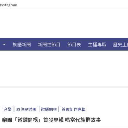
Instagram
族語新聞
新聞性節目
節目表
主播專區
歷史上
音樂
原住民樂團
微醺開根
首張創作專輯
樂團「微醺開根」首發專輯 唱當代族群故事