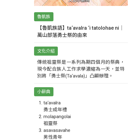
魯凱族
【魯凱族語】ta‘avalra ‘i tatolohae ni｜
萬山部落勇士祭的由來
文化介紹
傳統祖靈祭是一系列為期四個月的祭典，
現今配合族人工作求學濃縮為一天，並特
別將「勇士祭(Ta‘avala)」凸顯辦理。
小辭典
ta‘avalra
勇士成年禮
molapangolai
祖靈祭
asavasavahe
男性青年