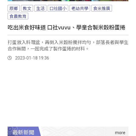
原鄉
教文
生活
口社國小
老幼共學
食米推廣
食農教育
吃出米食好味道 口社vuvu、學童合製米穀粉蛋捲
打蛋放入料理盆，再倒入米穀粉攪拌均勻，部落長者與學生
合作無間，一起完成了製作蛋捲的材料。
2023-01-18 19:36
最新新聞