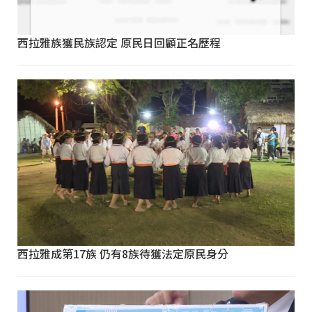
西拉雅族獲民族認定 原民日回顧正名歷程
西拉雅成第17族 仍有8族待獲法定原民身分