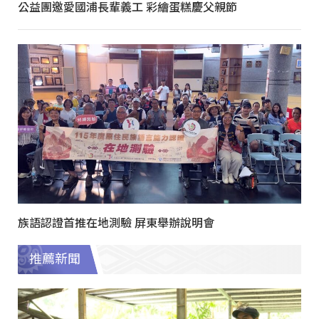
公益團邀愛國浦長輩義工 彩繪蛋糕慶父親節
族語認證首推在地測驗 屏東舉辦說明會
推薦新聞