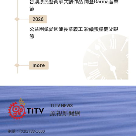
台澳原民藝術家共創作品 同登Garma音樂
節
2026
公益團邀愛國浦長輩義工 彩繪蛋糕慶父親
節
more
TITV NEWS
原視新聞網
電話：(02)2788-1600