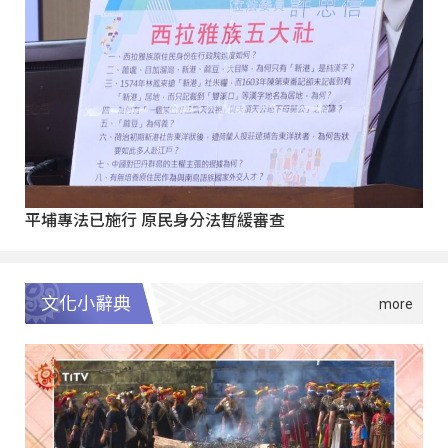
平埔專法已施行 原民身分法暫緩審查
文化小辭典