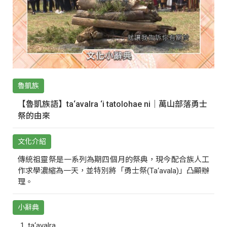
魯凱族
【魯凱族語】ta‘avalra ‘i tatolohae ni｜萬山部落勇士
祭的由來
文化介紹
傳統祖靈祭是一系列為期四個月的祭典，現今配合族人工
作求學濃縮為一天，並特別將「勇士祭(Ta‘avala)」凸顯辦
理。
小辭典
ta‘avalra