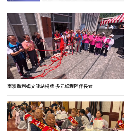
南澳撒利姆文健站揭牌 多元課程陪伴長者