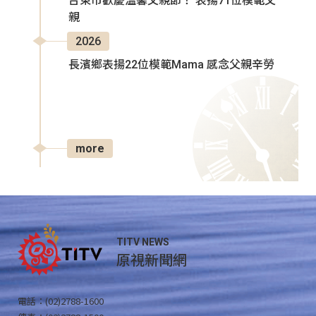
台東市歡慶溫馨父親節！ 表揚71位模範父
親
2026
長濱鄉表揚22位模範Mama 感念父親辛勞
more
TITV NEWS
原視新聞網
電話：(02)2788-1600