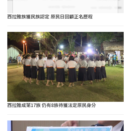
西拉雅族獲民族認定 原民日回顧正名歷程
西拉雅成第17族 仍有8族待獲法定原民身分