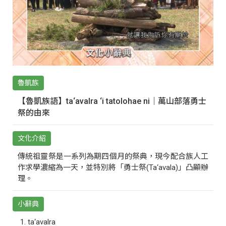
魯凱族
【魯凱族語】ta‘avalra ‘i tatolohae ni｜萬山部落勇士
祭的由來
文化介紹
傳統祖靈祭是一系列為期四個月的祭典，現今配合族人工
作求學濃縮為一天，並特別將「勇士祭(Ta‘avala)」凸顯辦
理。
小辭典
ta‘avalra