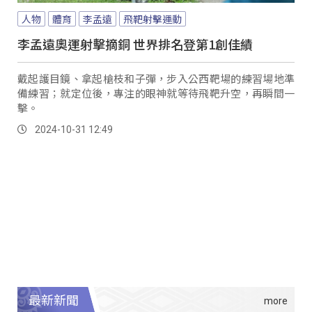
人物
體育
李孟遠
飛靶射擊運動
李孟遠奧運射擊摘銅 世界排名登第1創佳績
戴起護目鏡、拿起槍枝和子彈，步入公西靶場的練習場地準
備練習；就定位後，專注的眼神就等待飛靶升空，再瞬間一
擊。
2024-10-31 12:49
最新新聞