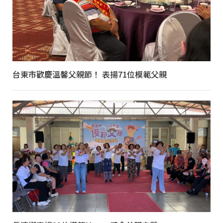
台東市歡慶溫馨父親節！ 表揚71位模範父親