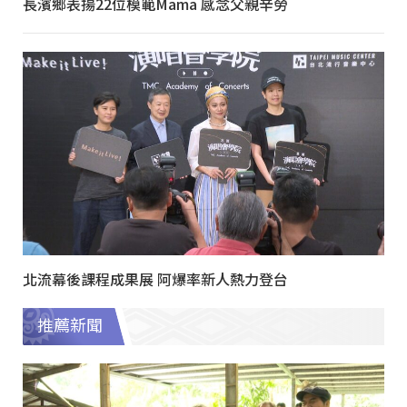
長濱鄉表揚22位模範Mama 感念父親辛勞
北流幕後課程成果展 阿爆率新人熱力登台
推薦新聞