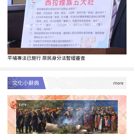
平埔專法已施行 原民身分法暫緩審查
文化小辭典