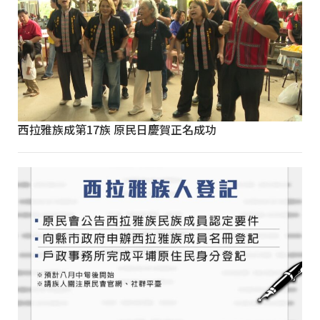
西拉雅族成第17族 原民日慶賀正名成功