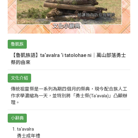
魯凱族
【魯凱族語】ta‘avalra ‘i tatolohae ni｜萬山部落勇士
祭的由來
文化介紹
傳統祖靈祭是一系列為期四個月的祭典，現今配合族人工
作求學濃縮為一天，並特別將「勇士祭(Ta‘avala)」凸顯辦
理。
小辭典
ta‘avalra
勇士成年禮