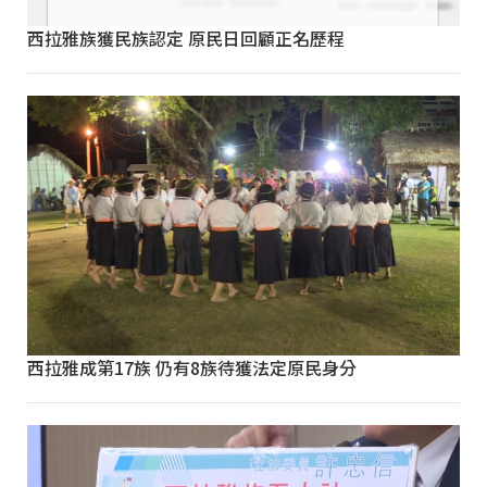
西拉雅族獲民族認定 原民日回顧正名歷程
西拉雅成第17族 仍有8族待獲法定原民身分