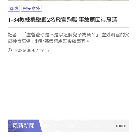
國防
飛安意外
T-34教練機墜毀2名飛官殉職 事故原因待釐清
記者：「盧爸爸你是不是以這個兒子為榮？」 盧姓飛官的父
母神情哀傷，趕赴殯儀館處理後續事宜。
2026-06-02 19:17
最新新聞