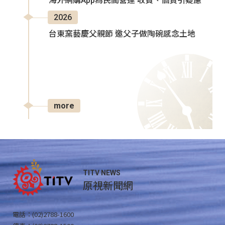
海外網購App為民間營運 收費、個資引疑慮
2026
台東窯藝慶父親節 邀父子做陶碗感念土地
more
TITV NEWS
原視新聞網
電話：(02)2788-1600