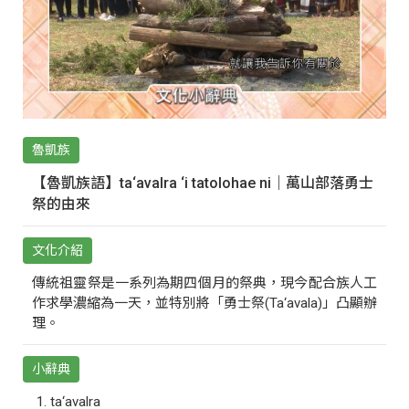
魯凱族
【魯凱族語】ta‘avalra ‘i tatolohae ni｜萬山部落勇士
祭的由來
文化介紹
傳統祖靈祭是一系列為期四個月的祭典，現今配合族人工
作求學濃縮為一天，並特別將「勇士祭(Ta‘avala)」凸顯辦
理。
小辭典
ta‘avalra