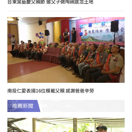
台東窯藝慶父親節 邀父子做陶碗感念土地
南投仁愛表揚16位模範父親 感謝爸爸辛勞
推薦新聞