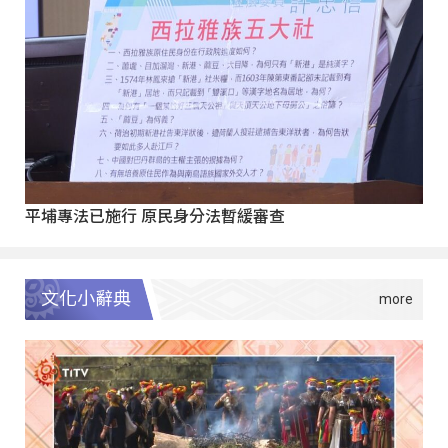
平埔專法已施行 原民身分法暫緩審查
文化小辭典