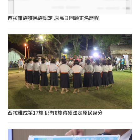
西拉雅族獲民族認定 原民日回顧正名歷程
西拉雅成第17族 仍有8族待獲法定原民身分