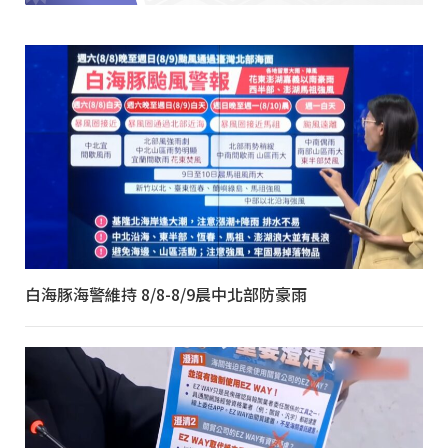
白海豚海警維持 8/8-8/9晨中北部防豪雨