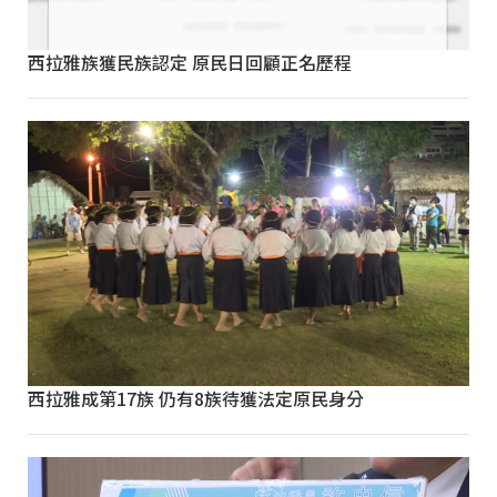
西拉雅族獲民族認定 原民日回顧正名歷程
西拉雅成第17族 仍有8族待獲法定原民身分