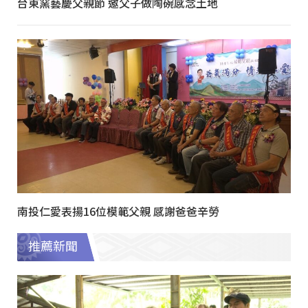
台東窯藝慶父親節 邀父子做陶碗感念土地
南投仁愛表揚16位模範父親 感謝爸爸辛勞
推薦新聞