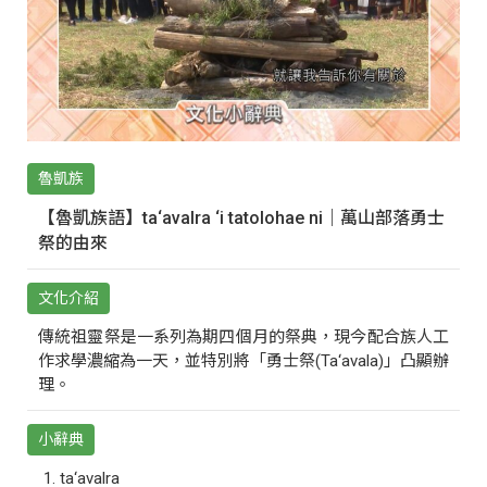
魯凱族
【魯凱族語】ta‘avalra ‘i tatolohae ni｜萬山部落勇士
祭的由來
文化介紹
傳統祖靈祭是一系列為期四個月的祭典，現今配合族人工
作求學濃縮為一天，並特別將「勇士祭(Ta‘avala)」凸顯辦
理。
小辭典
ta‘avalra