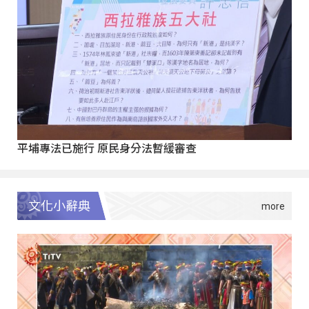
平埔專法已施行 原民身分法暫緩審查
文化小辭典