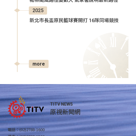
楊柳颱風路徑變數大 氣象署說明最新路徑
2025
新北市長盃原民籃球賽開打 16隊同場競技
more
TITV NEWS
原視新聞網
電話：(02)2788-1600