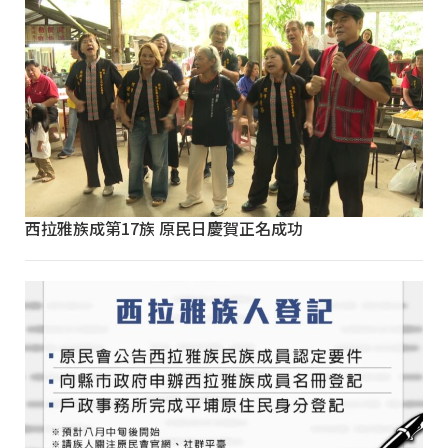
西拉雅族成第17族 原民日慶賀正名成功