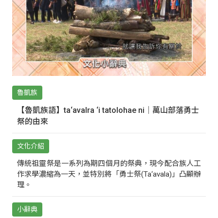
魯凱族
【魯凱族語】ta‘avalra ‘i tatolohae ni｜萬山部落勇士
祭的由來
文化介紹
傳統祖靈祭是一系列為期四個月的祭典，現今配合族人工
作求學濃縮為一天，並特別將「勇士祭(Ta‘avala)」凸顯辦
理。
小辭典