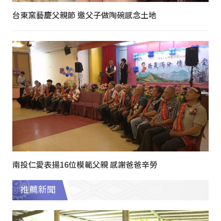
台東窯藝慶父親節 邀父子做陶碗感念土地
南投仁愛表揚16位模範父親 感謝爸爸辛勞
推薦新聞