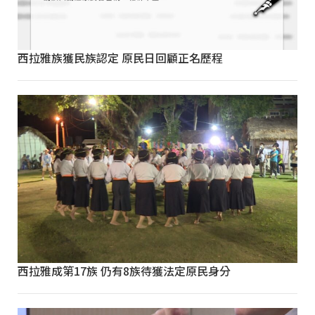
西拉雅族獲民族認定 原民日回顧正名歷程
西拉雅成第17族 仍有8族待獲法定原民身分