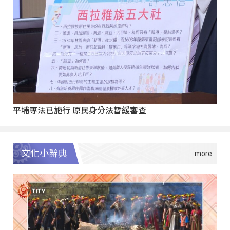
平埔專法已施行 原民身分法暫緩審查
文化小辭典