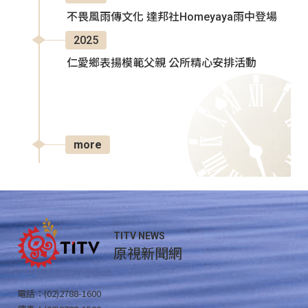
不畏風雨傳文化 達邦社Homeyaya雨中登場
2025
仁愛鄉表揚模範父親 公所精心安排活動
more
TITV NEWS
原視新聞網
電話：(02)2788-1600