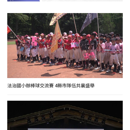
法治國小辦棒球交流賽 4縣市隊伍共襄盛舉