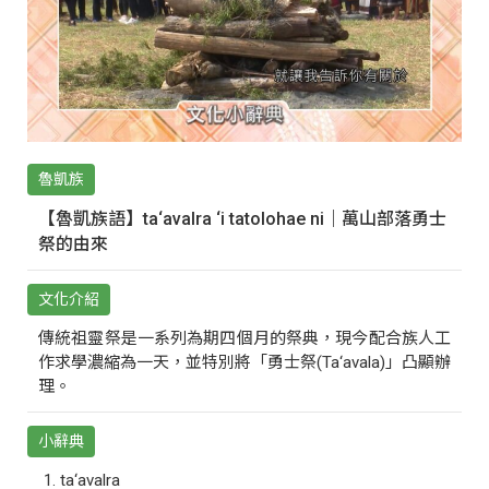
魯凱族
【魯凱族語】ta‘avalra ‘i tatolohae ni｜萬山部落勇士
祭的由來
文化介紹
傳統祖靈祭是一系列為期四個月的祭典，現今配合族人工
作求學濃縮為一天，並特別將「勇士祭(Ta‘avala)」凸顯辦
理。
小辭典
ta‘avalra