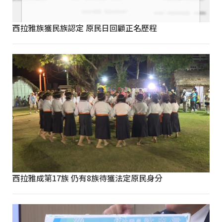
西拉雅族獲民族認定 原民日回顧正名歷程
西拉雅成第17族 仍有8族待獲法定原民身分