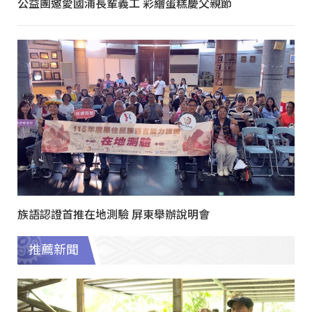
公益團邀愛國浦長輩義工 彩繪蛋糕慶父親節
族語認證首推在地測驗 屏東舉辦說明會
推薦新聞