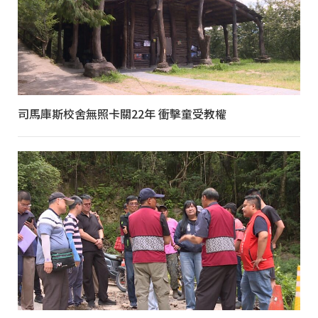
司馬庫斯校舍無照卡關22年 衝擊童受教權