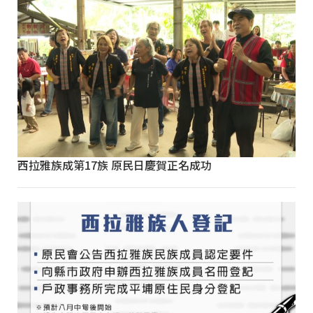
西拉雅族成第17族 原民日慶賀正名成功