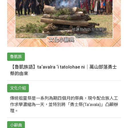
魯凱族
【魯凱族語】ta‘avalra ‘i tatolohae ni｜萬山部落勇士
祭的由來
文化介紹
傳統祖靈祭是一系列為期四個月的祭典，現今配合族人工
作求學濃縮為一天，並特別將「勇士祭(Ta‘avala)」凸顯辦
理。
小辭典