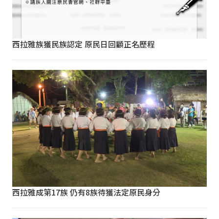
西拉雅族獲民族認定 原民日回顧正名歷程
西拉雅成第17族 仍有8族待獲法定原民身分