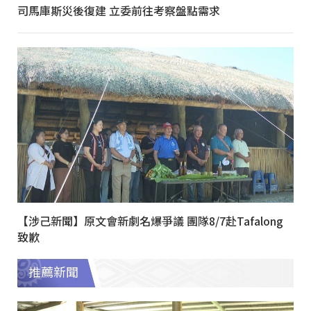
司馬庫斯災後復建 立委前往考察盤點需求
【涉己新聞】原文會新劇名爆爭議 團隊8/7赴Tafalong
致歉
推薦新聞