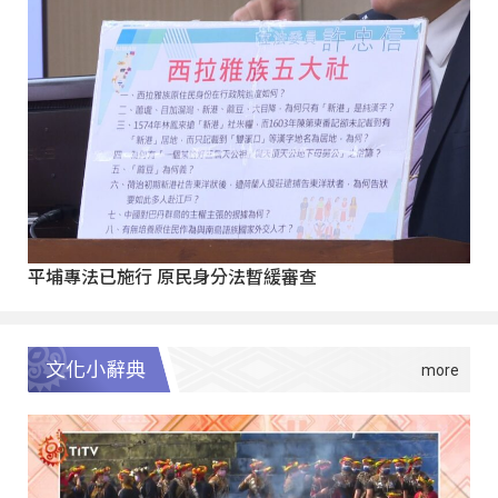
平埔專法已施行 原民身分法暫緩審查
文化小辭典