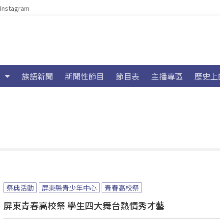
Instagram
族語新聞
新聞性節目
節目表
主播專區
歷史上
祭典活動
屏東縣青少年中心
青春高校祭
屏東青春高校祭 學生四大舞台熱情秀才藝