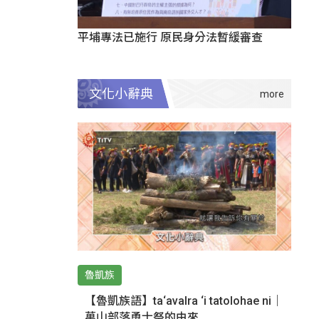
平埔專法已施行 原民身分法暫緩審查
文化小辭典
魯凱族
【魯凱族語】ta‘avalra ‘i tatolohae ni｜
萬山部落勇士祭的由來