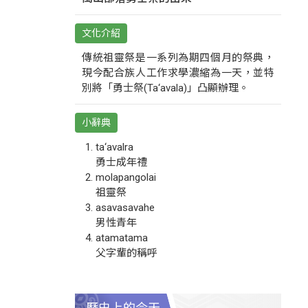
文化介紹
傳統祖靈祭是一系列為期四個月的祭典，
現今配合族人工作求學濃縮為一天，並特
別將「勇士祭(Ta‘avala)」凸顯辦理。
小辭典
ta‘avalra
勇士成年禮
molapangolai
祖靈祭
asavasavahe
男性青年
atamatama
父字輩的稱呼
歷史上的今天