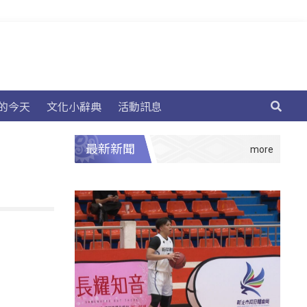
的今天
文化小辭典
活動訊息
最新新聞