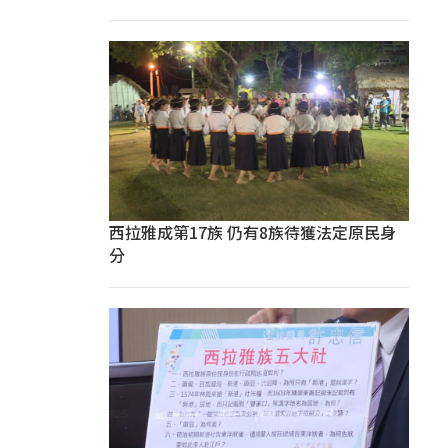
西拉雅成第17族 仍有8族待獲法定原民身
分