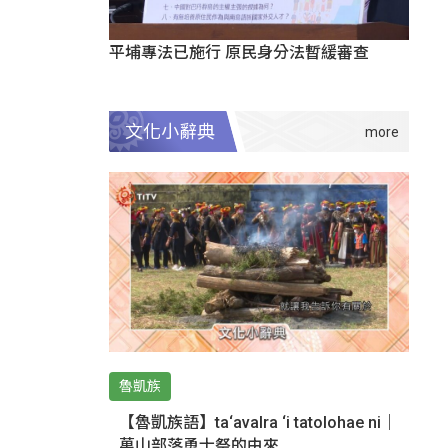
平埔專法已施行 原民身分法暫緩審查
文化小辭典
魯凱族
【魯凱族語】ta‘avalra ‘i tatolohae ni｜
萬山部落勇士祭的由來