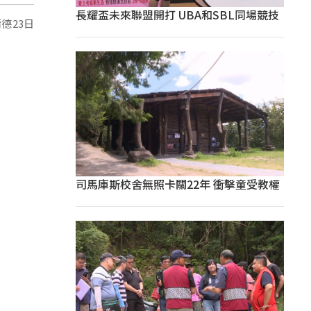
長耀盃未來聯盟開打 UBA和SBL同場競技
司馬庫斯校舍無照卡關22年 衝擊童受教權