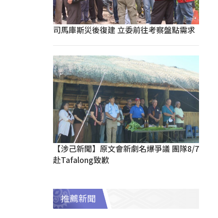
司馬庫斯災後復建 立委前往考察盤點需求
【涉己新聞】原文會新劇名爆爭議 團隊8/7
赴Tafalong致歉
推薦新聞