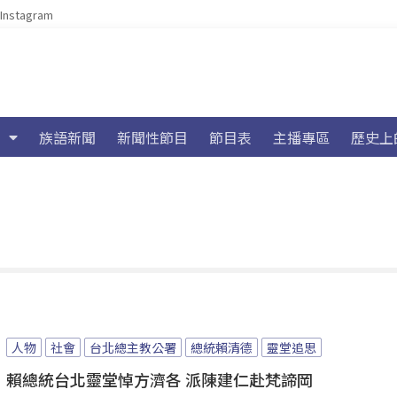
Instagram
族語新聞
新聞性節目
節目表
主播專區
歷史上
人物
社會
台北總主教公署
總統賴清德
靈堂追思
賴總統台北靈堂悼方濟各 派陳建仁赴梵諦岡