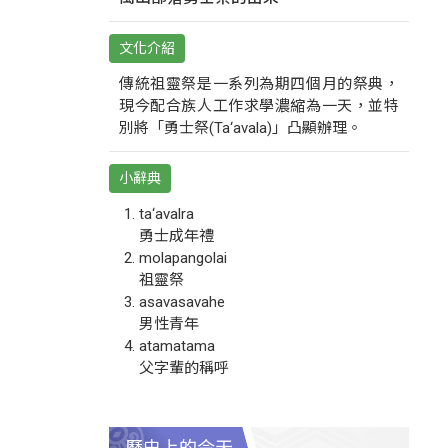
文化介紹
傳統祖靈祭是一系列為期四個月的祭典，
現今配合族人工作求學濃縮為一天，並特
別將「勇士祭(Ta‘avala)」凸顯辦理。
小辭典
ta‘avalra
勇士成年禮
molapangolai
祖靈祭
asavasavahe
男性青年
atamatama
父字輩的稱呼
歷史上的今天