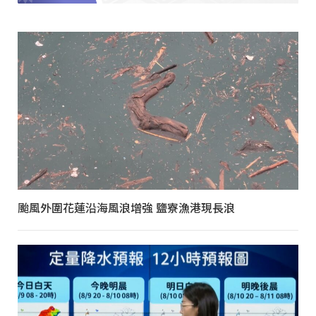
颱風外圍花蓮沿海風浪增強 鹽寮漁港現長浪