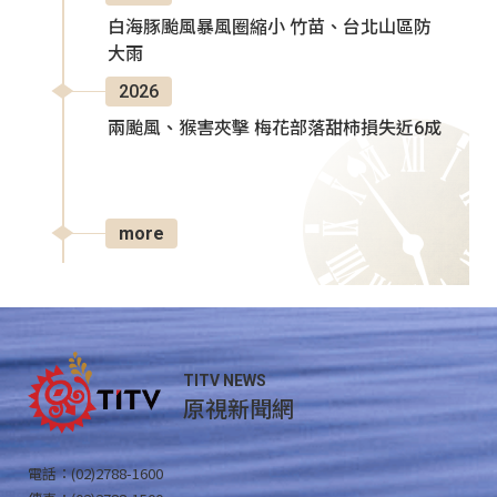
白海豚颱風暴風圈縮小 竹苗、台北山區防
大雨
2026
兩颱風、猴害夾擊 梅花部落甜柿損失近6成
more
TITV NEWS
原視新聞網
電話：(02)2788-1600