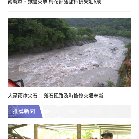
兩颱風、猴害夾擊 梅花部落甜柿損失近6成
大豪雨炸尖石！ 落石阻路及時搶修交通未斷
推薦新聞