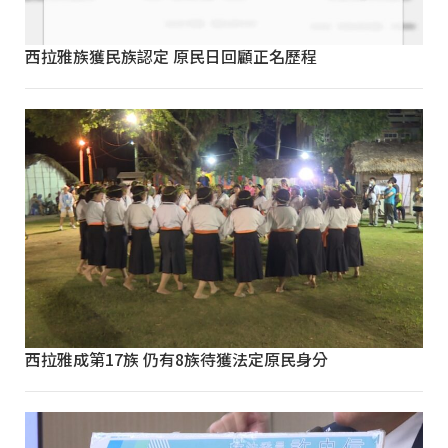
西拉雅族獲民族認定 原民日回顧正名歷程
西拉雅成第17族 仍有8族待獲法定原民身分