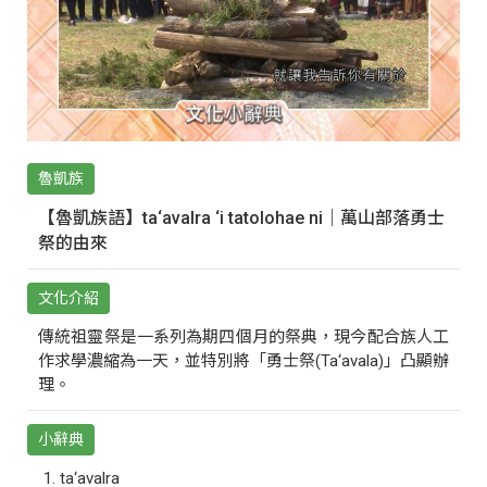
魯凱族
【魯凱族語】ta‘avalra ‘i tatolohae ni｜萬山部落勇士
祭的由來
文化介紹
傳統祖靈祭是一系列為期四個月的祭典，現今配合族人工
作求學濃縮為一天，並特別將「勇士祭(Ta‘avala)」凸顯辦
理。
小辭典
ta‘avalra