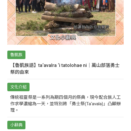
魯凱族
【魯凱族語】ta‘avalra ‘i tatolohae ni｜萬山部落勇士
祭的由來
文化介紹
傳統祖靈祭是一系列為期四個月的祭典，現今配合族人工
作求學濃縮為一天，並特別將「勇士祭(Ta‘avala)」凸顯辦
理。
小辭典