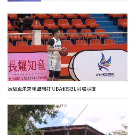
長耀盃未來聯盟開打 UBA和SBL同場競技