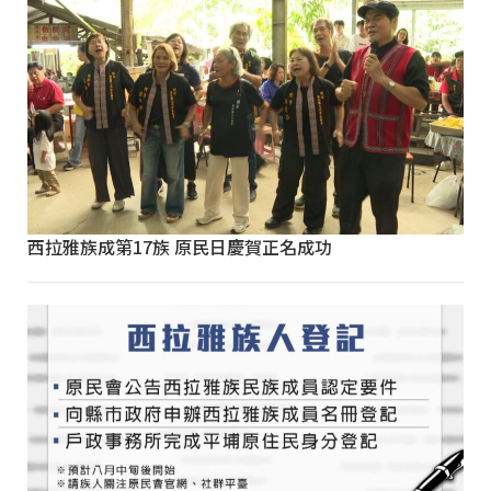
西拉雅族成第17族 原民日慶賀正名成功