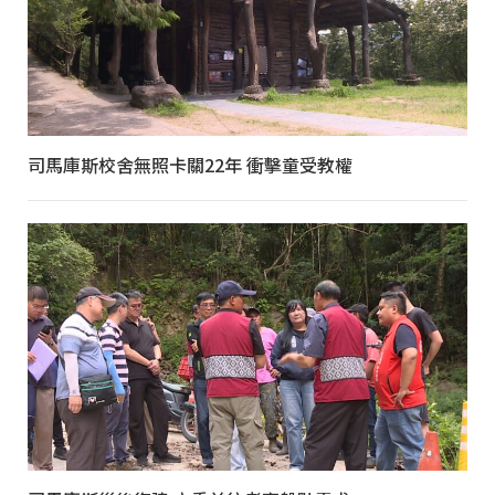
司馬庫斯校舍無照卡關22年 衝擊童受教權