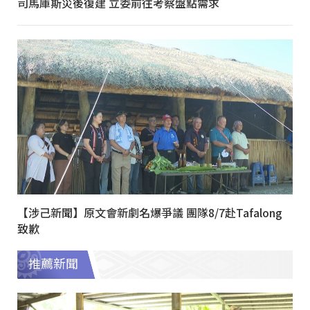
司馬庫斯災後復建 立委前往考察盤點需求
【涉己新聞】原文會新劇名爆爭議 團隊8/7赴Tafalong
致歉
推薦新聞