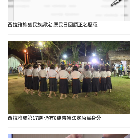
西拉雅族獲民族認定 原民日回顧正名歷程
西拉雅成第17族 仍有8族待獲法定原民身分