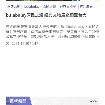
祭典活動
bulabulay‧原民之耀
經典文物展
雲豹皮衣
bulabulay原民之耀 經典文物展巡迴至台大
高亢的歌聲響徹臺灣大學校史館，為《bulabulay‧原民之
耀》揭開序幕！這次展覽是由福祿文化基金會，集合了19座
公私立博物館、3位部落族人等，共同展出200組件國寶跟珍
貴文物，組成極具獨特性且深富歷史意義的經典文物，並在
2024-11-20 12:47
16日邀請部落族人前來參與開展。
最新新聞