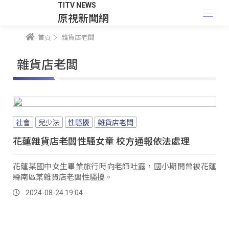
TITV NEWS
原視新聞網
首頁
雜貨店老闆
雜貨店老闆
社會
兒少法
性騷擾
雜貨店老闆
花蓮雜貨店老闆性騷女童 校方通報依法處理
花蓮某國中女生畢業旅行時向老師吐露，國小期間曾被花蓮
縣南區某雜貨店老闆性騷擾。
2024-08-24 19:04