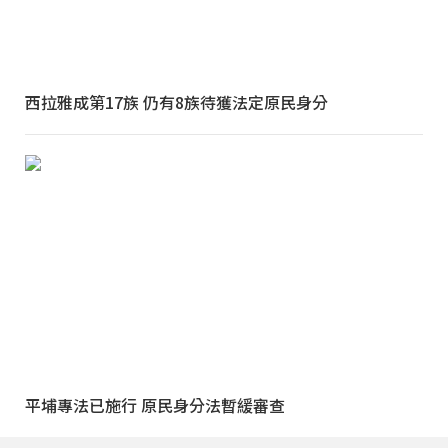
西拉雅成第17族 仍有8族待獲法定原民身分
平埔專法已施行 原民身分法暫緩審查