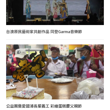
台澳原民藝術家共創作品 同登Garma音樂節
公益團邀愛國浦長輩義工 彩繪蛋糕慶父親節