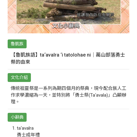
魯凱族
【魯凱族語】ta‘avalra ‘i tatolohae ni｜萬山部落勇士
祭的由來
文化介紹
傳統祖靈祭是一系列為期四個月的祭典，現今配合族人工
作求學濃縮為一天，並特別將「勇士祭(Ta‘avala)」凸顯辦
理。
小辭典
ta‘avalra
勇士成年禮