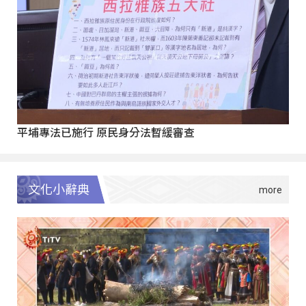
平埔專法已施行 原民身分法暫緩審查
文化小辭典