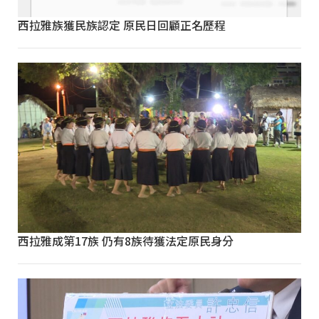
西拉雅族獲民族認定 原民日回顧正名歷程
西拉雅成第17族 仍有8族待獲法定原民身分