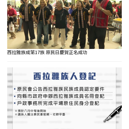
西拉雅族成第17族 原民日慶賀正名成功