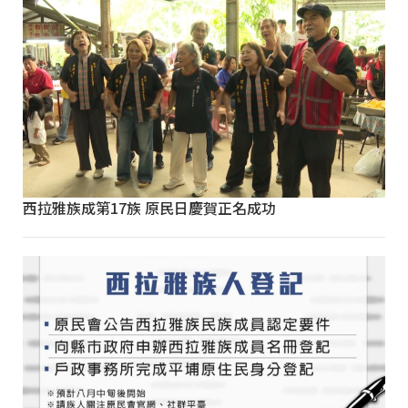
西拉雅族成第17族 原民日慶賀正名成功