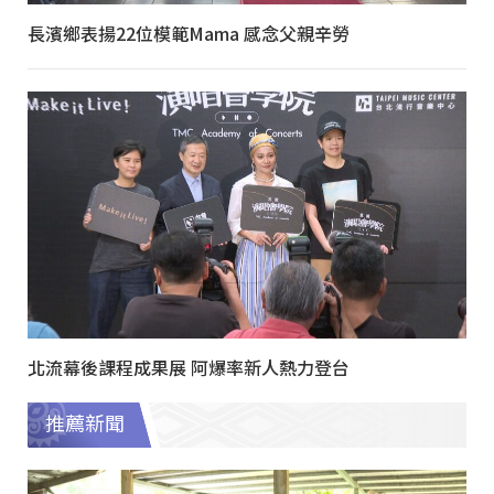
長濱鄉表揚22位模範Mama 感念父親辛勞
北流幕後課程成果展 阿爆率新人熱力登台
推薦新聞