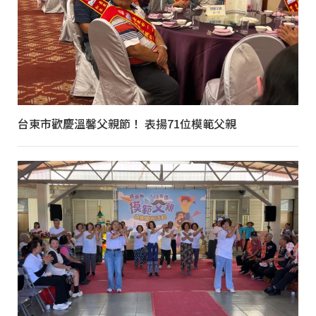
台東市歡慶溫馨父親節！ 表揚71位模範父親