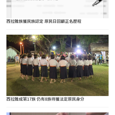
西拉雅族獲民族認定 原民日回顧正名歷程
西拉雅成第17族 仍有8族待獲法定原民身分