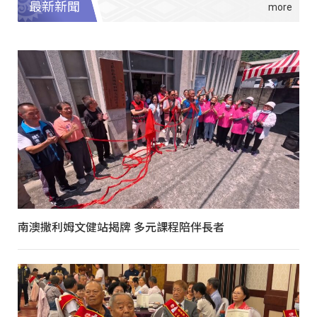
最新新聞
南澳撒利姆文健站揭牌 多元課程陪伴長者