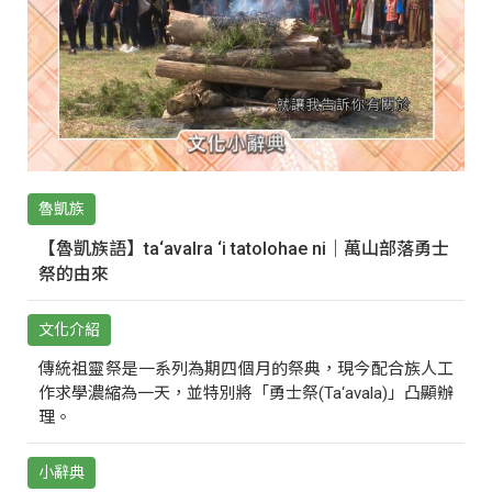
魯凱族
【魯凱族語】ta‘avalra ‘i tatolohae ni｜萬山部落勇士
祭的由來
文化介紹
傳統祖靈祭是一系列為期四個月的祭典，現今配合族人工
作求學濃縮為一天，並特別將「勇士祭(Ta‘avala)」凸顯辦
理。
小辭典