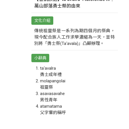
萬山部落勇士祭的由來
文化介紹
傳統祖靈祭是一系列為期四個月的祭典，
現今配合族人工作求學濃縮為一天，並特
別將「勇士祭(Ta‘avala)」凸顯辦理。
小辭典
ta‘avalra
勇士成年禮
molapangolai
祖靈祭
asavasavahe
男性青年
atamatama
父字輩的稱呼