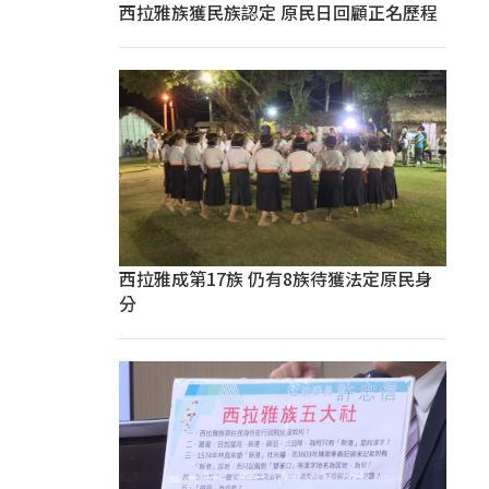
西拉雅族獲民族認定 原民日回顧正名歷程
西拉雅成第17族 仍有8族待獲法定原民身
分