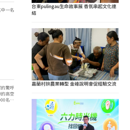
台東pulingau生命故事展 香氛串起文化連
其中一名
結
嘉蘭村拚農業轉型 金峰說明會促經驗交流
眾的驚呼
辦的高空
00名民