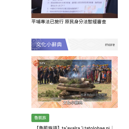
平埔專法已施行 原民身分法暫緩審查
文化小辭典
魯凱族
【魯凱族語】ta‘avalra ‘i tatolohae ni｜