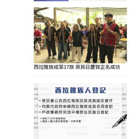
西拉雅族成第17族 原民日慶賀正名成功