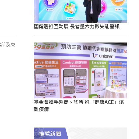
國健署推互動展 長者量六力揪失能警訊
北部及東
基金會攜手超商、診所 推「健康ACE」遠
離疾病
推薦新聞