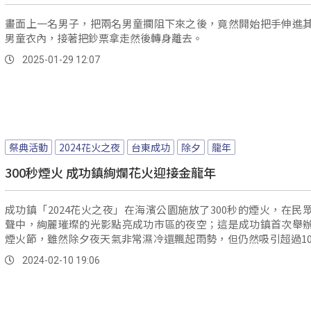
畫面上一名男子，把兩名男童攔阻下來之後，竟然開始把手伸進
男童衣內，接著把鈔票拿走然後轉身離去。
2025-01-29 12:07
祭典活動
2024花火之夜
台東成功
除夕
龍年
300秒煙火 成功鎮絢爛花火迎接金龍年
成功鎮「2024花火之夜」在海濱公園施放了300秒的煙火，在民
聲中，絢麗璀璨的光影點亮成功市區的夜空；這是成功鎮首次舉
煙火節，雖然除夕夜天氣非常濕冷還飄起雨勢，但仍然吸引超過10
眾到場觀賞東海岸難得的煙火秀。
2024-02-10 19:06