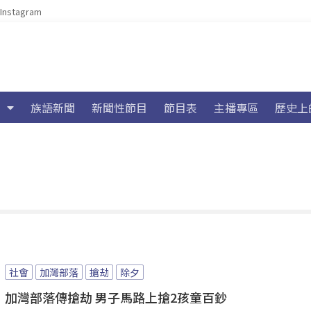
Instagram
族語新聞
新聞性節目
節目表
主播專區
歷史上
社會
加灣部落
搶劫
除夕
加灣部落傳搶劫 男子馬路上搶2孩童百鈔