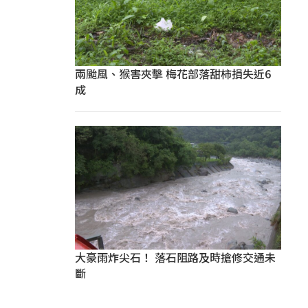
兩颱風、猴害夾擊 梅花部落甜柿損失近6
成
大豪雨炸尖石！ 落石阻路及時搶修交通未
斷