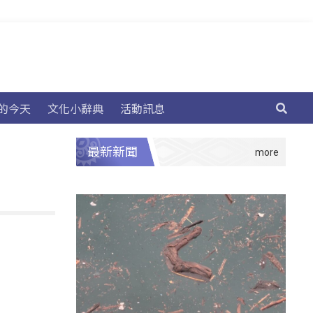
的今天
文化小辭典
活動訊息
最新新聞