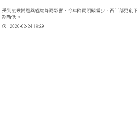
受到氣候變遷與極端降雨影響，今年降雨明顯偏少，西半部更創
期新低 。
2026-02-24 19:29