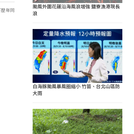
颱風外圍花蓮沿海風浪增強 鹽寮漁港現長
下歷年同
浪
白海豚颱風暴風圈縮小 竹苗、台北山區防
大雨