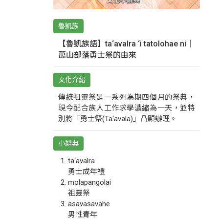
魯凱族
【魯凱族語】ta‘avalra ‘i tatolohae ni｜
萬山部落勇士祭的由來
文化介紹
傳統祖靈祭是一系列為期四個月的祭典，
現今配合族人工作求學濃縮為一天，並特
別將「勇士祭(Ta‘avala)」凸顯辦理。
小辭典
ta‘avalra
勇士成年禮
molapangolai
祖靈祭
asavasavahe
男性青年