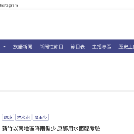
Instagram
族語新聞
新聞性節目
節目表
主播專區
歷史上
環境
枯水期
降雨少
新竹以南地區降雨偏少 原鄉用水面臨考驗