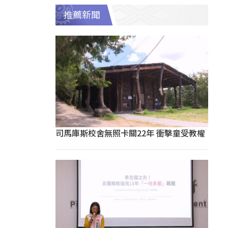
推薦新聞
司馬庫斯校舍無照卡關22年 衝擊童受教權