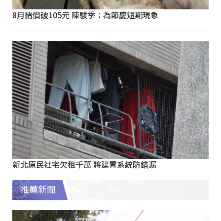
8月豬價破105元 陳駿季：為節慶短期現象
新北原民社宅欠租千萬 將建置系統防錯漏
推薦新聞