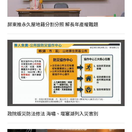
屏東推永久屋地籍分割分照 解長年產權難題
政院版災防法修法 海嘯、堰塞湖列入災害別