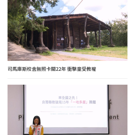
司馬庫斯校舍無照卡關22年 衝擊童受教權