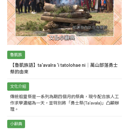
魯凱族
【魯凱族語】ta‘avalra ‘i tatolohae ni｜萬山部落勇士
祭的由來
文化介紹
傳統祖靈祭是一系列為期四個月的祭典，現今配合族人工
作求學濃縮為一天，並特別將「勇士祭(Ta‘avala)」凸顯辦
理。
小辭典