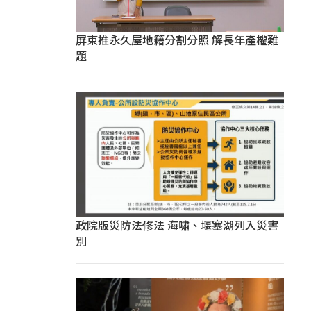
屏東推永久屋地籍分割分照 解長年產權難
題
政院版災防法修法 海嘯、堰塞湖列入災害
別