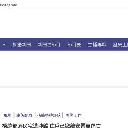
Instagram
族語新聞
新聞性節目
節目表
主播專區
歷史上
風災
康芮颱風
花蓮梧繞部落
防災工作
梧繞部落民宅遭沖毀 住戶已撤離安置無傷亡