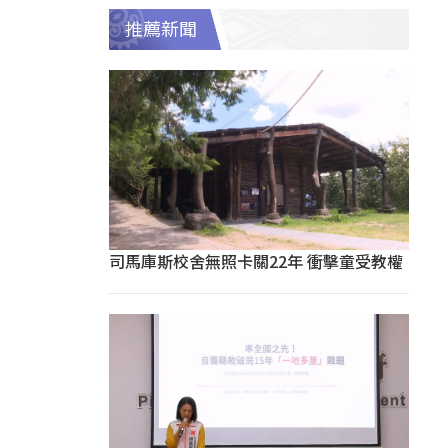
推薦新聞
司馬庫斯校舍無照卡關22年 衝擊童受教權