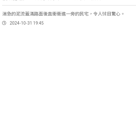
湍急的泥流蓋滿路面後直衝衝進一旁的民宅，令人怵目驚心。
2024-10-31 19:45