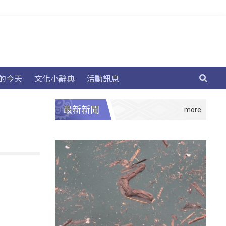
的今天
文化小辭典
活動訊息
最新新聞