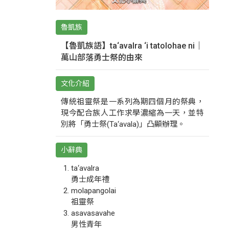
魯凱族
【魯凱族語】ta‘avalra ‘i tatolohae ni｜
萬山部落勇士祭的由來
文化介紹
傳統祖靈祭是一系列為期四個月的祭典，
現今配合族人工作求學濃縮為一天，並特
別將「勇士祭(Ta‘avala)」凸顯辦理。
小辭典
ta‘avalra
勇士成年禮
molapangolai
祖靈祭
asavasavahe
男性青年