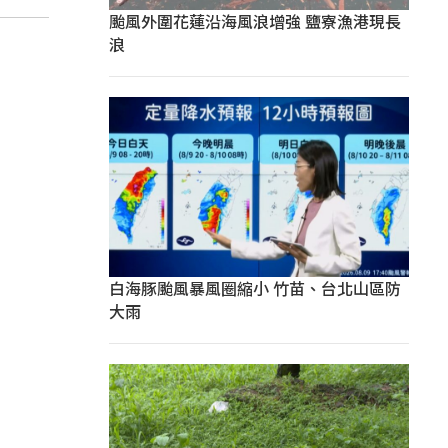
颱風外圍花蓮沿海風浪增強 鹽寮漁港現長
浪
白海豚颱風暴風圈縮小 竹苗、台北山區防
大雨