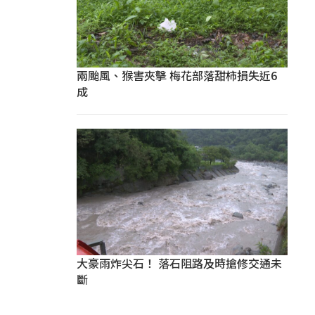
兩颱風、猴害夾擊 梅花部落甜柿損失近6
成
大豪雨炸尖石！ 落石阻路及時搶修交通未
斷