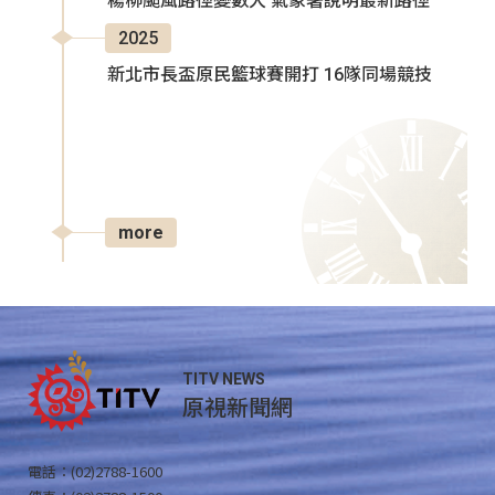
楊柳颱風路徑變數大 氣象署說明最新路徑
2025
新北市長盃原民籃球賽開打 16隊同場競技
more
TITV NEWS
原視新聞網
電話：(02)2788-1600