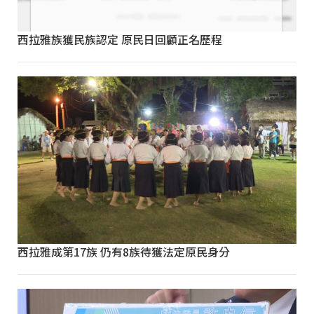
西拉雅族獲民族認定 原民日回顧正名歷程
西拉雅成第17族 仍有8族待獲法定原民身分