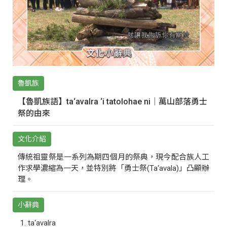
魯凱族
【魯凱族語】ta‘avalra ‘i tatolohae ni｜萬山部落勇士
祭的由來
文化介紹
傳統祖靈祭是一系列為期四個月的祭典，現今配合族人工
作求學濃縮為一天，並特別將「勇士祭(Ta‘avala)」凸顯辦
理。
小辭典
ta‘avalra