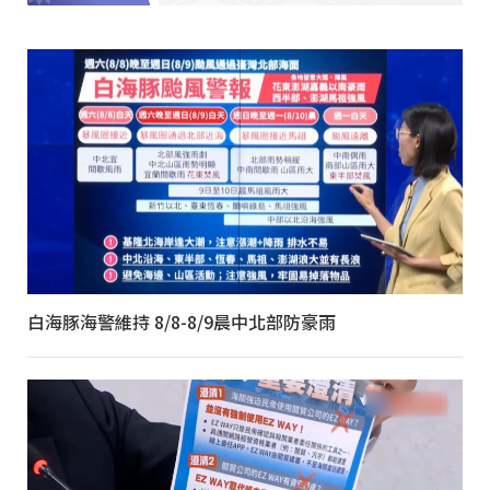
白海豚海警維持 8/8-8/9晨中北部防豪雨