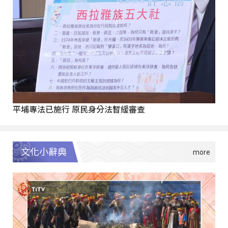
平埔專法已施行 原民身分法暫緩審查
文化小辭典