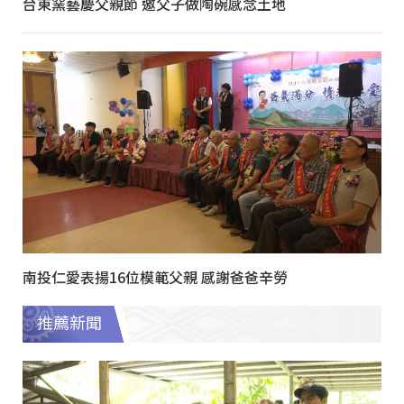
台東窯藝慶父親節 邀父子做陶碗感念土地
南投仁愛表揚16位模範父親 感謝爸爸辛勞
推薦新聞