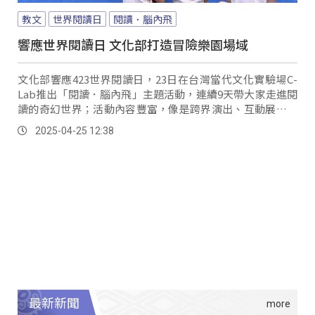
教文
世界閱讀日
閱讀．腦內飛
響應世界閱讀日 文化部打造冒險樂園場域
文化部響應423世界閱讀日，23日在台灣當代文化實驗場C-
Lab推出「閱讀．腦內飛」主題活動，連續9天帶大家走進閱
讀的奇幻世界；活動內容豐富，像是跨界演出、互動展區、
還有原創故事體驗，讓大人小孩都能沉浸在其中，現場更展
2025-04-25 12:38
出超過100本精選好書，邀請學童參加繪本互動工作坊，從
故事裡學文化、也用創意跟自然對話。
最新新聞