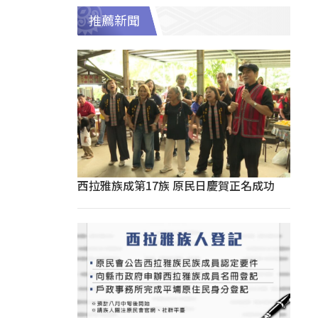
推薦新聞
西拉雅族成第17族 原民日慶賀正名成功