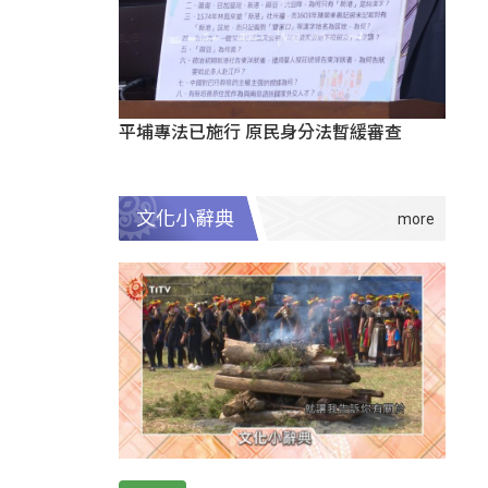
平埔專法已施行 原民身分法暫緩審查
文化小辭典