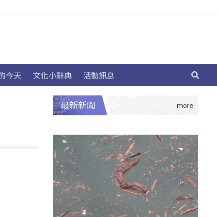
的今天
文化小辭典
活動訊息
最新新聞