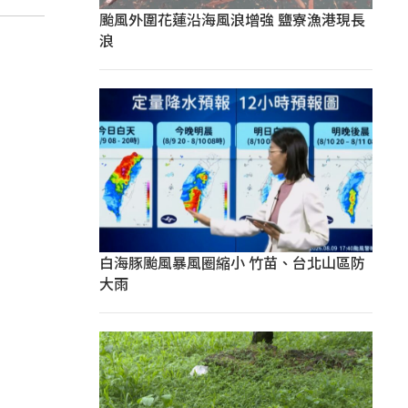
颱風外圍花蓮沿海風浪增強 鹽寮漁港現長
浪
白海豚颱風暴風圈縮小 竹苗、台北山區防
大雨