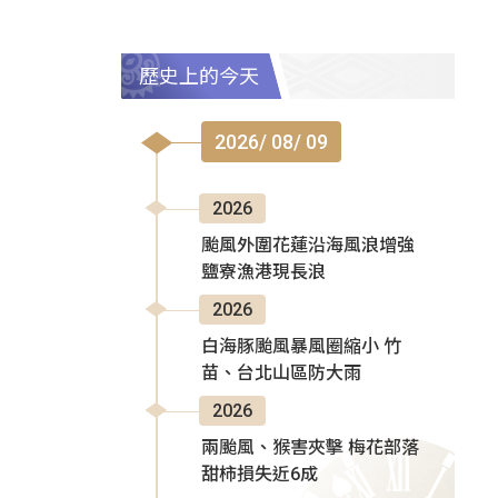
歷史上的今天
2026/ 08/ 09
2026
颱風外圍花蓮沿海風浪增強
鹽寮漁港現長浪
2026
白海豚颱風暴風圈縮小 竹
苗、台北山區防大雨
2026
兩颱風、猴害夾擊 梅花部落
甜柿損失近6成