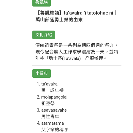
魯凱族
【魯凱族語】ta‘avalra ‘i tatolohae ni｜
萬山部落勇士祭的由來
文化介紹
傳統祖靈祭是一系列為期四個月的祭典，
現今配合族人工作求學濃縮為一天，並特
別將「勇士祭(Ta‘avala)」凸顯辦理。
小辭典
ta‘avalra
勇士成年禮
molapangolai
祖靈祭
asavasavahe
男性青年
atamatama
父字輩的稱呼