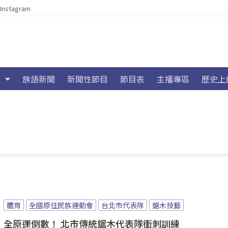
Instagram
族語新聞
新聞性節目
節目表
主播專區
歷史上
體育
全國原住民族運動會
台北市代表隊
鋸木技藝
全原運倒數！ 北市傳統鋸木代表隊衝刺訓練