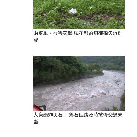
兩颱風、猴害夾擊 梅花部落甜柿損失近6
成
大豪雨炸尖石！ 落石阻路及時搶修交通未
斷