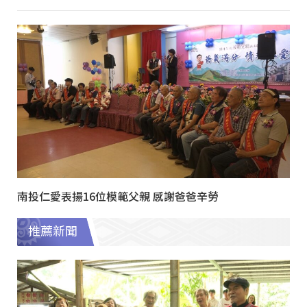
南投仁愛表揚16位模範父親 感謝爸爸辛勞
推薦新聞