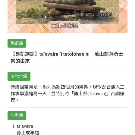
魯凱族
【魯凱族語】ta‘avalra ‘i tatolohae ni｜萬山部落勇士
祭的由來
文化介紹
傳統祖靈祭是一系列為期四個月的祭典，現今配合族人工
作求學濃縮為一天，並特別將「勇士祭(Ta‘avala)」凸顯辦
理。
小辭典
ta‘avalra
勇士成年禮