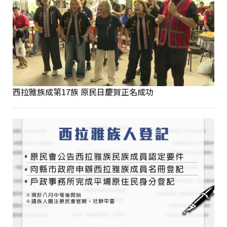
西拉雅族成第17族 原民日慶賀正名成功