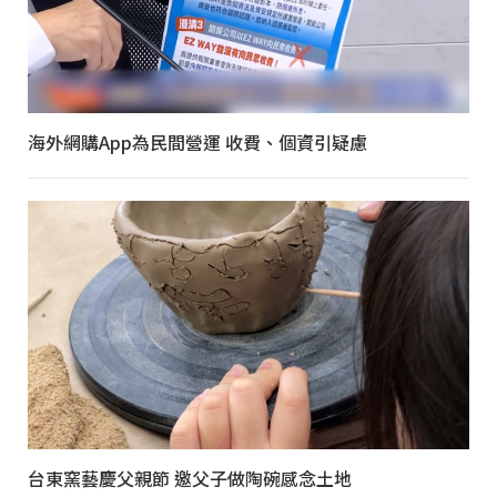
海外網購App為民間營運 收費、個資引疑慮
台東窯藝慶父親節 邀父子做陶碗感念土地