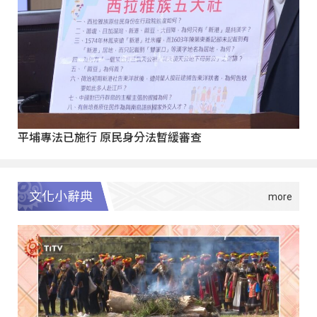
平埔專法已施行 原民身分法暫緩審查
文化小辭典