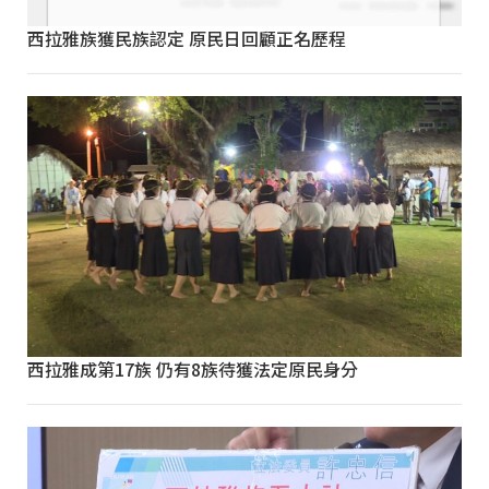
西拉雅族獲民族認定 原民日回顧正名歷程
西拉雅成第17族 仍有8族待獲法定原民身分