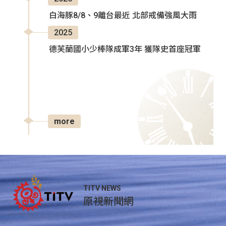
白海豚8/8、9離台最近 北部戒備強風大雨
2025
德芙蘭國小少棒隊成軍3年 獲隊史首座冠軍
more
TITV NEWS
原視新聞網