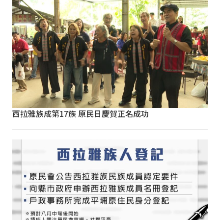
西拉雅族成第17族 原民日慶賀正名成功