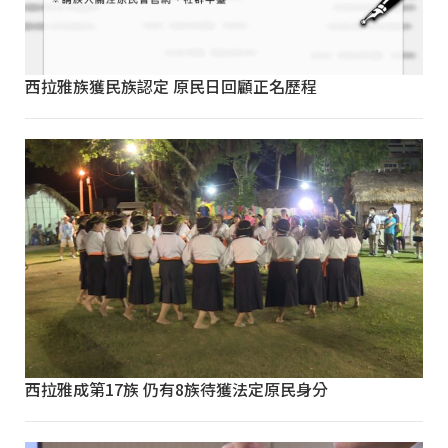
西拉雅族獲民族認定 原民日回顧正名歷程
西拉雅成第17族 仍有8族待獲法定原民身分