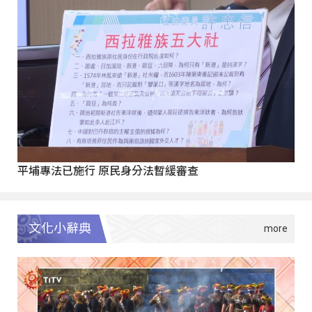
平埔專法已施行 原民身分法暫緩審查
文化小辭典