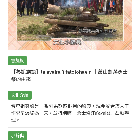
魯凱族
【魯凱族語】ta‘avalra ‘i tatolohae ni｜萬山部落勇士
祭的由來
文化介紹
傳統祖靈祭是一系列為期四個月的祭典，現今配合族人工
作求學濃縮為一天，並特別將「勇士祭(Ta‘avala)」凸顯辦
理。
小辭典