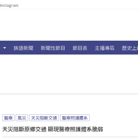
Instagram
族語新聞
新聞性節目
節目表
主播專區
歷史上
醫療
風災
天災阻斷交通
醫療照護體系
天災阻斷原鄉交通 顯現醫療照護體系脆弱