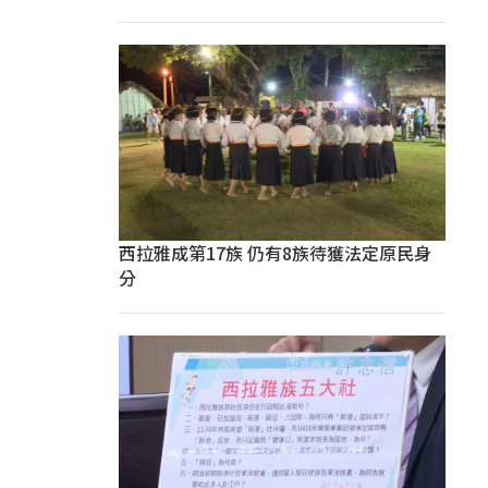
西拉雅成第17族 仍有8族待獲法定原民身
分