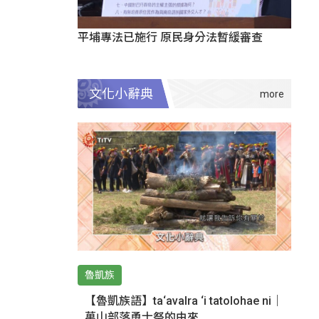
平埔專法已施行 原民身分法暫緩審查
文化小辭典
魯凱族
【魯凱族語】ta‘avalra ‘i tatolohae ni｜
萬山部落勇士祭的由來