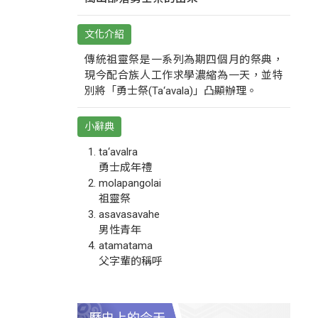
文化介紹
傳統祖靈祭是一系列為期四個月的祭典，
現今配合族人工作求學濃縮為一天，並特
別將「勇士祭(Ta‘avala)」凸顯辦理。
小辭典
ta‘avalra
勇士成年禮
molapangolai
祖靈祭
asavasavahe
男性青年
atamatama
父字輩的稱呼
歷史上的今天