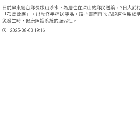
日前屏東霧台鄉長跋山涉水，為居住在深山的鄉民送藥，3日大武
「孤島效應」，出動怪手運送藥品，這些畫面再次凸顯原住民族
災發生時，健康照護系統的脆弱性。
2025-08-03 19:16