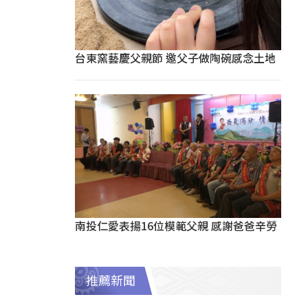
台東窯藝慶父親節 邀父子做陶碗感念土地
南投仁愛表揚16位模範父親 感謝爸爸辛勞
推薦新聞