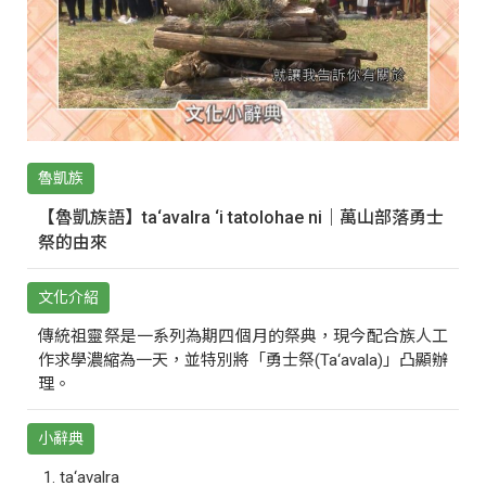
魯凱族
【魯凱族語】ta‘avalra ‘i tatolohae ni｜萬山部落勇士
祭的由來
文化介紹
傳統祖靈祭是一系列為期四個月的祭典，現今配合族人工
作求學濃縮為一天，並特別將「勇士祭(Ta‘avala)」凸顯辦
理。
小辭典
ta‘avalra