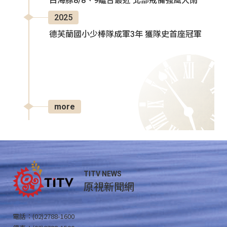
白海豚8/8、9離台最近 北部戒備強風大雨
2025
德芙蘭國小少棒隊成軍3年 獲隊史首座冠軍
more
TITV NEWS
原視新聞網
電話：(02)2788-1600