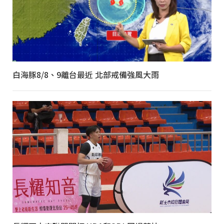
白海豚8/8、9離台最近 北部戒備強風大雨