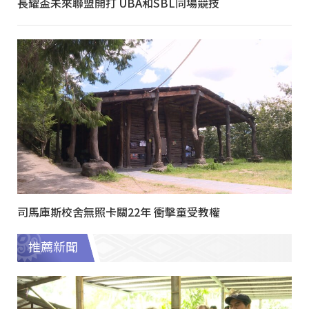
長耀盃未來聯盟開打 UBA和SBL同場競技
司馬庫斯校舍無照卡關22年 衝擊童受教權
推薦新聞