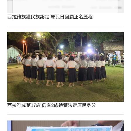
西拉雅族獲民族認定 原民日回顧正名歷程
西拉雅成第17族 仍有8族待獲法定原民身分