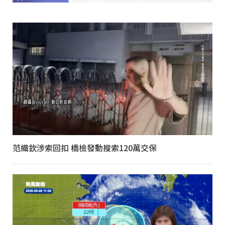
范織欽涉索回扣 橋檢發動搜索120萬交保