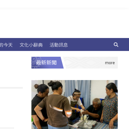
的今天
文化小辭典
活動訊息
最新新聞