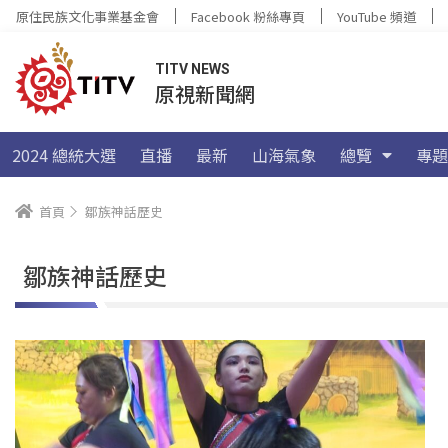
原住民族文化事業基金會
Facebook 粉絲專頁
YouTube 頻道
TITV NEWS
原視新聞網
2024 總統大選
直播
最新
山海氣象
總覽
專題
首頁
鄒族神話歷史
鄒族神話歷史