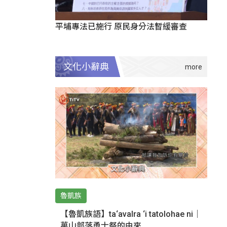
平埔專法已施行 原民身分法暫緩審查
文化小辭典
魯凱族
【魯凱族語】ta‘avalra ‘i tatolohae ni｜
萬山部落勇士祭的由來