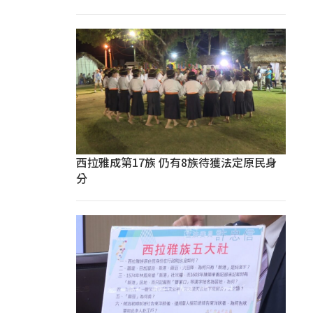
西拉雅成第17族 仍有8族待獲法定原民身
分