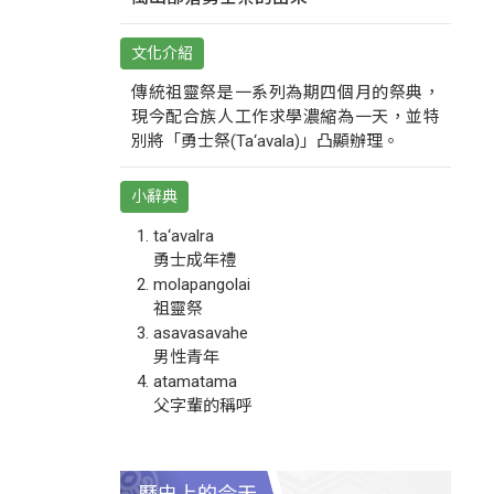
文化介紹
傳統祖靈祭是一系列為期四個月的祭典，
現今配合族人工作求學濃縮為一天，並特
別將「勇士祭(Ta‘avala)」凸顯辦理。
小辭典
ta‘avalra
勇士成年禮
molapangolai
祖靈祭
asavasavahe
男性青年
atamatama
父字輩的稱呼
歷史上的今天