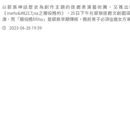
以鄒族神話歷史為創作主題的逐鹿表演藝術團，又推出
《mefo&#8217;na之服役婚約》，25日下午在鄒族逐鹿文創園
演，而「服役婚fifiho」是鄒族早期傳統，婚前男子必須住進女方
工作、狩獵時間長達一到三年不等。
2023-06-26 19:39