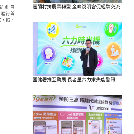
嘉蘭村拚農業轉型 金峰說明會促經驗交流
新劇目
區進行首
家，協助
國健署推互動展 長者量六力揪失能警訊