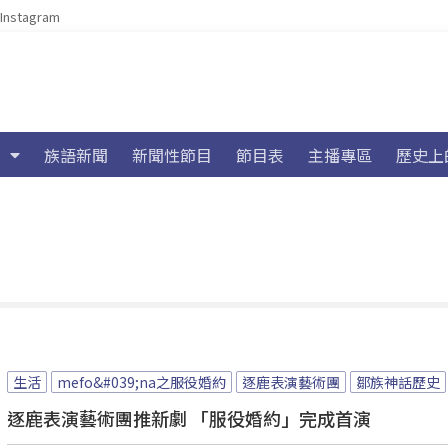
Instagram
族語新聞
新聞性節目
節目表
主播專區
歷史上
生活
mefo&#039;na之服役婚約
逐鹿表演藝術團
鄒族神話歷史
逐鹿表演藝術團推新劇 「服役婚約」完成首演