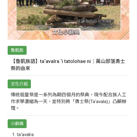
魯凱族
【魯凱族語】ta‘avalra ‘i tatolohae ni｜萬山部落勇士
祭的由來
文化介紹
傳統祖靈祭是一系列為期四個月的祭典，現今配合族人工
作求學濃縮為一天，並特別將「勇士祭(Ta‘avala)」凸顯辦
理。
小辭典
ta‘avalra