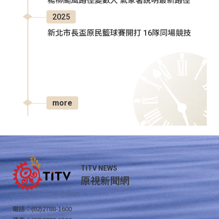
楊柳颱風路徑變數大 氣象署說明最新路徑
2025
新北市長盃原民籃球賽開打 16隊同場競技
more
TITV NEWS
原視新聞網
電話：(02)2788-1600