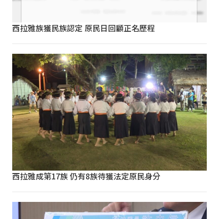
西拉雅族獲民族認定 原民日回顧正名歷程
西拉雅成第17族 仍有8族待獲法定原民身分