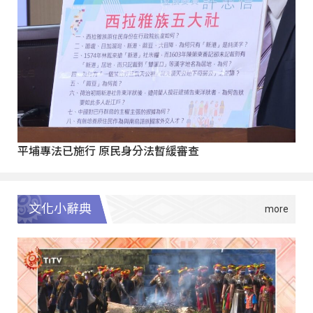
平埔專法已施行 原民身分法暫緩審查
文化小辭典