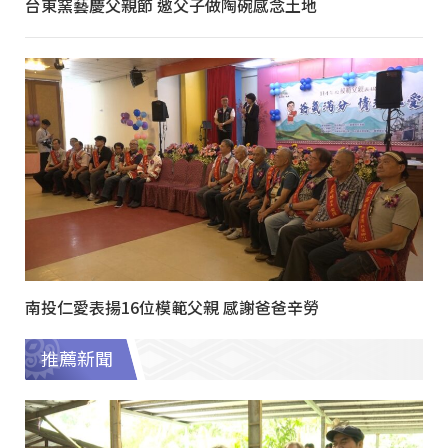
台東窯藝慶父親節 邀父子做陶碗感念土地
南投仁愛表揚16位模範父親 感謝爸爸辛勞
推薦新聞