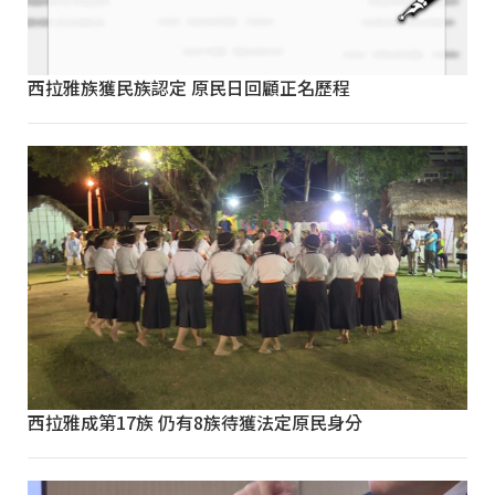
西拉雅族獲民族認定 原民日回顧正名歷程
西拉雅成第17族 仍有8族待獲法定原民身分