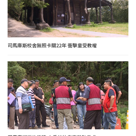
司馬庫斯校舍無照卡關22年 衝擊童受教權