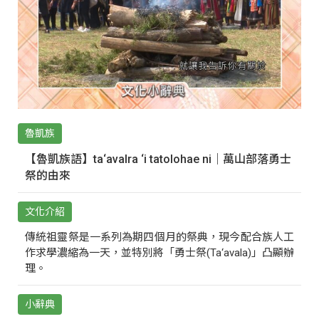
魯凱族
【魯凱族語】ta‘avalra ‘i tatolohae ni｜萬山部落勇士
祭的由來
文化介紹
傳統祖靈祭是一系列為期四個月的祭典，現今配合族人工
作求學濃縮為一天，並特別將「勇士祭(Ta‘avala)」凸顯辦
理。
小辭典