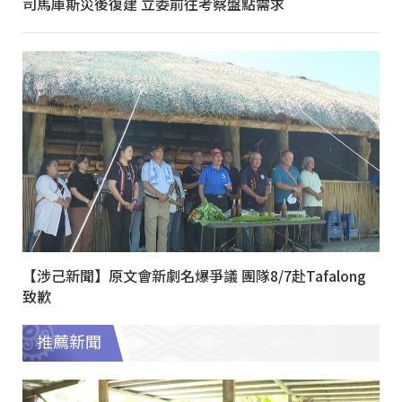
司馬庫斯災後復建 立委前往考察盤點需求
【涉己新聞】原文會新劇名爆爭議 團隊8/7赴Tafalong
致歉
推薦新聞