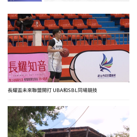
長耀盃未來聯盟開打 UBA和SBL同場競技