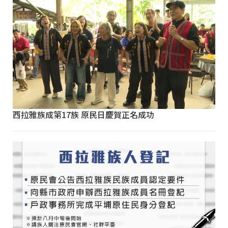
西拉雅族成第17族 原民日慶賀正名成功