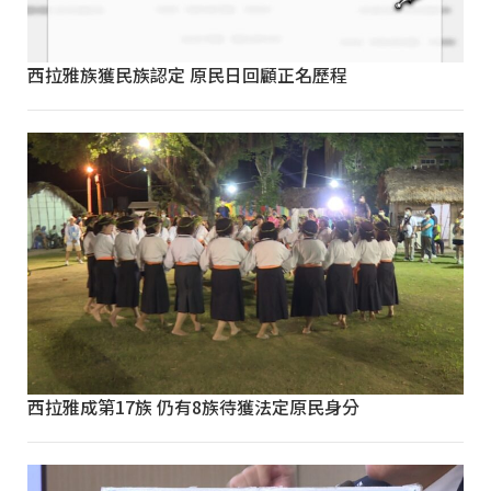
西拉雅族獲民族認定 原民日回顧正名歷程
西拉雅成第17族 仍有8族待獲法定原民身分