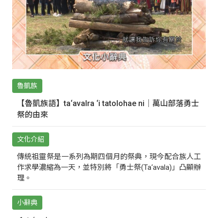
魯凱族
【魯凱族語】ta‘avalra ‘i tatolohae ni｜萬山部落勇士
祭的由來
文化介紹
傳統祖靈祭是一系列為期四個月的祭典，現今配合族人工
作求學濃縮為一天，並特別將「勇士祭(Ta‘avala)」凸顯辦
理。
小辭典