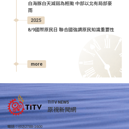
白海豚白天減弱為輕颱 中部以北有局部豪
雨
2025
8/9國際原民日 聯合國強調原民知識重要性
more
TITV NEWS
原視新聞網
電話：(02)2788-1600