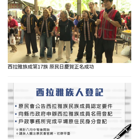
西拉雅族成第17族 原民日慶賀正名成功