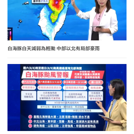
白海豚白天減弱為輕颱 中部以北有局部豪雨