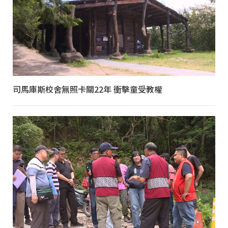
司馬庫斯校舍無照卡關22年 衝擊童受教權