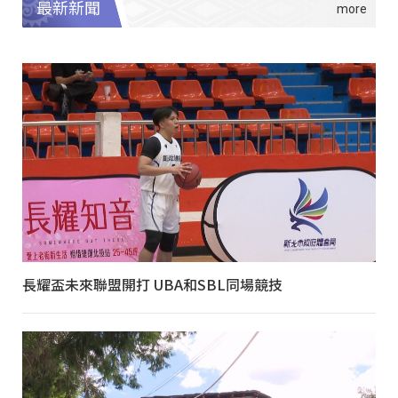
最新新聞
長耀盃未來聯盟開打 UBA和SBL同場競技