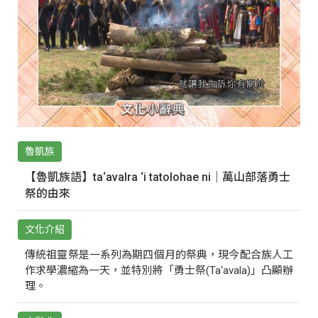
魯凱族
【魯凱族語】ta‘avalra ‘i tatolohae ni｜萬山部落勇士
祭的由來
文化介紹
傳統祖靈祭是一系列為期四個月的祭典，現今配合族人工
作求學濃縮為一天，並特別將「勇士祭(Ta‘avala)」凸顯辦
理。