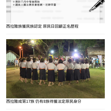
西拉雅族獲民族認定 原民日回顧正名歷程
西拉雅成第17族 仍有8族待獲法定原民身分