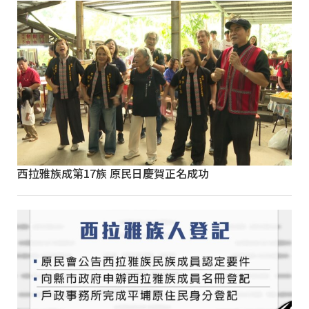
西拉雅族成第17族 原民日慶賀正名成功