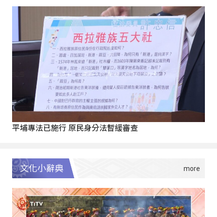
平埔專法已施行 原民身分法暫緩審查
文化小辭典