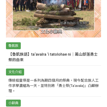
魯凱族
【魯凱族語】ta‘avalra ‘i tatolohae ni｜萬山部落勇士
祭的由來
文化介紹
傳統祖靈祭是一系列為期四個月的祭典，現今配合族人工
作求學濃縮為一天，並特別將「勇士祭(Ta‘avala)」凸顯辦
理。
小辭典