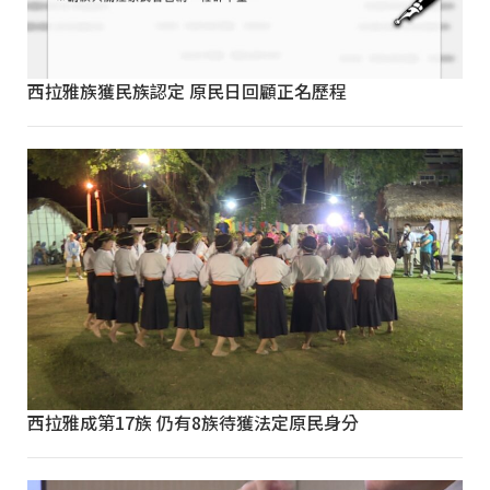
西拉雅族獲民族認定 原民日回顧正名歷程
西拉雅成第17族 仍有8族待獲法定原民身分