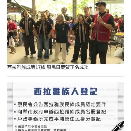
西拉雅族成第17族 原民日慶賀正名成功