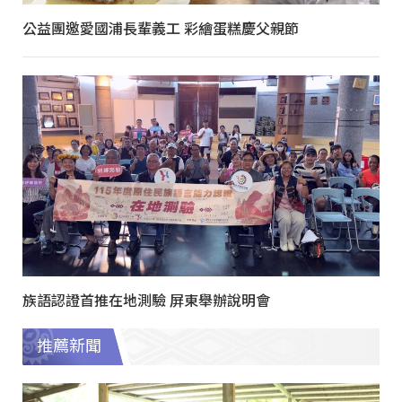
公益團邀愛國浦長輩義工 彩繪蛋糕慶父親節
族語認證首推在地測驗 屏東舉辦說明會
推薦新聞