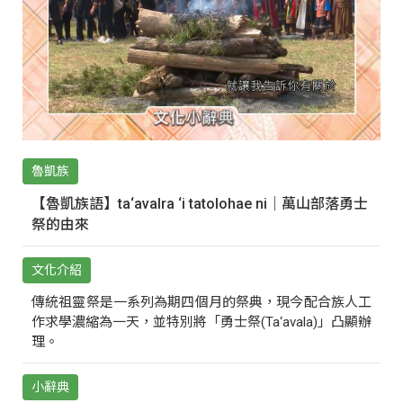
魯凱族
【魯凱族語】ta‘avalra ‘i tatolohae ni｜萬山部落勇士
祭的由來
文化介紹
傳統祖靈祭是一系列為期四個月的祭典，現今配合族人工
作求學濃縮為一天，並特別將「勇士祭(Ta‘avala)」凸顯辦
理。
小辭典