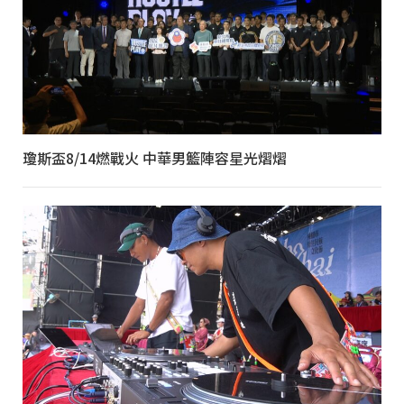
瓊斯盃8/14燃戰火 中華男籃陣容星光熠熠