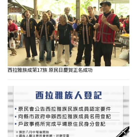
西拉雅族成第17族 原民日慶賀正名成功