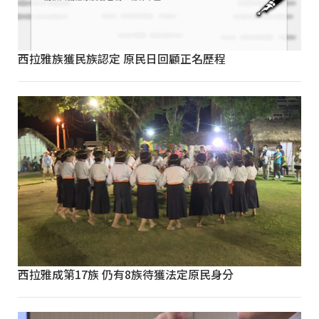
西拉雅族獲民族認定 原民日回顧正名歷程
西拉雅成第17族 仍有8族待獲法定原民身分