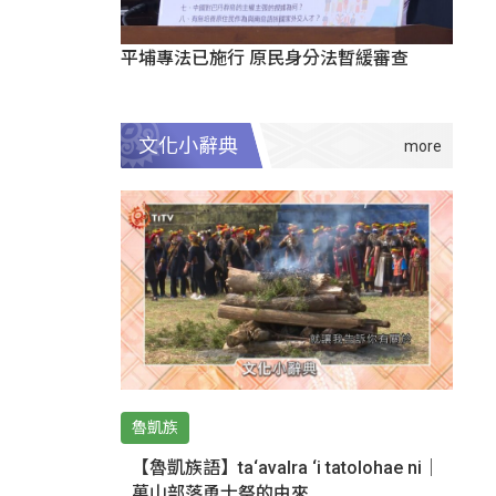
平埔專法已施行 原民身分法暫緩審查
文化小辭典
魯凱族
【魯凱族語】ta‘avalra ‘i tatolohae ni｜
萬山部落勇士祭的由來