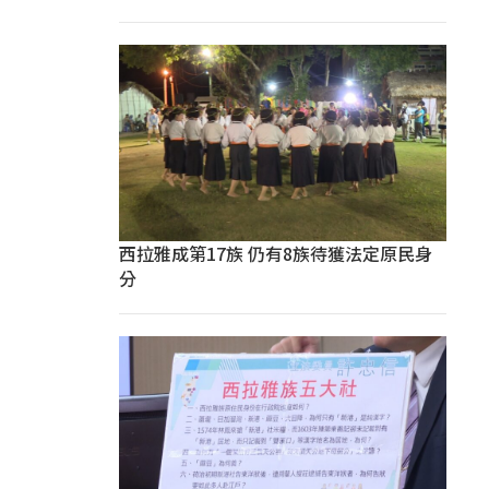
西拉雅成第17族 仍有8族待獲法定原民身
分