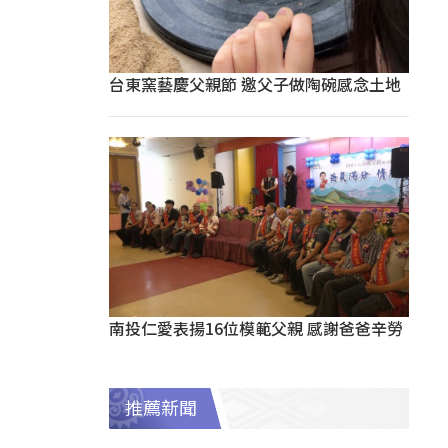
台東窯藝慶父親節 邀父子做陶碗感念土地
南投仁愛表揚16位模範父親 感謝爸爸辛勞
推薦新聞