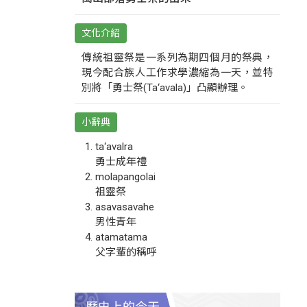
文化介紹
傳統祖靈祭是一系列為期四個月的祭典，
現今配合族人工作求學濃縮為一天，並特
別將「勇士祭(Ta‘avala)」凸顯辦理。
小辭典
ta‘avalra
勇士成年禮
molapangolai
祖靈祭
asavasavahe
男性青年
atamatama
父字輩的稱呼
歷史上的今天