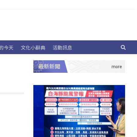
的今天
文化小辭典
活動訊息
最新新聞