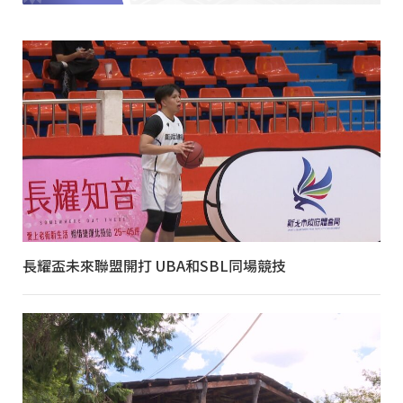
長耀盃未來聯盟開打 UBA和SBL同場競技