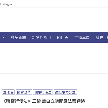
Instagram
族語新聞
新聞性節目
節目表
主播專區
歷史上
立法院
國會改革
職權行使法
違反權力分立
《職權行使法》三讀 藍白立院關鍵法案通過