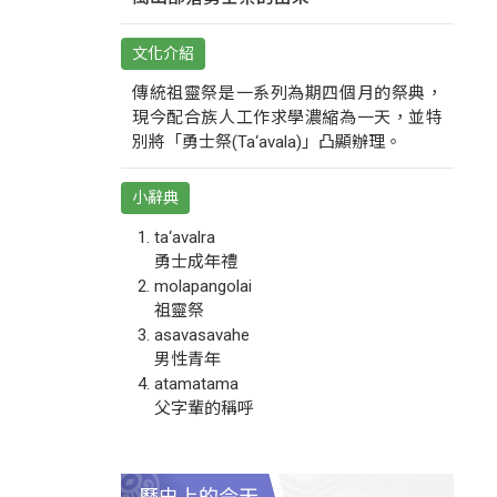
文化介紹
傳統祖靈祭是一系列為期四個月的祭典，
現今配合族人工作求學濃縮為一天，並特
別將「勇士祭(Ta‘avala)」凸顯辦理。
小辭典
ta‘avalra
勇士成年禮
molapangolai
祖靈祭
asavasavahe
男性青年
atamatama
父字輩的稱呼
歷史上的今天