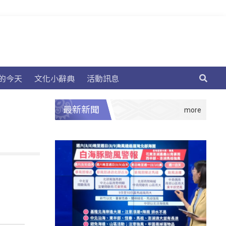
的今天
文化小辭典
活動訊息
最新新聞