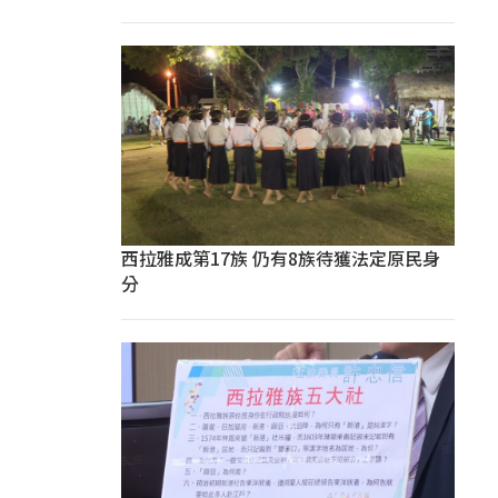
西拉雅成第17族 仍有8族待獲法定原民身
分