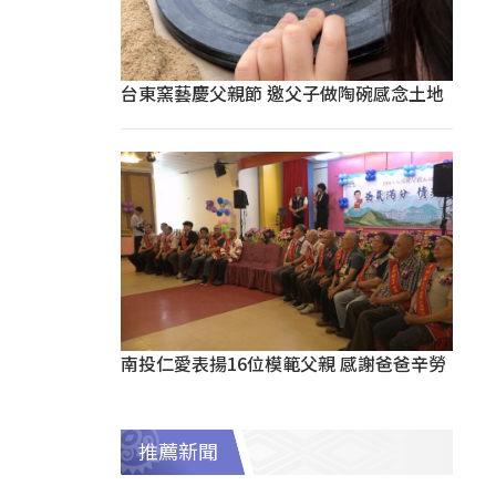
台東窯藝慶父親節 邀父子做陶碗感念土地
南投仁愛表揚16位模範父親 感謝爸爸辛勞
推薦新聞