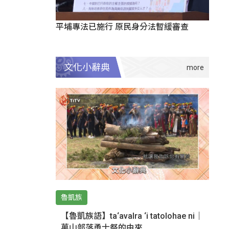
平埔專法已施行 原民身分法暫緩審查
文化小辭典
魯凱族
【魯凱族語】ta‘avalra ‘i tatolohae ni｜
萬山部落勇士祭的由來