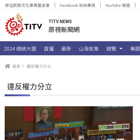
原住民族文化事業基金會
Facebook 粉絲專頁
YouTube 頻道
TITV NEWS
原視新聞網
2024 總統大選
直播
最新
山海氣象
總覽
專題
首頁
違反權力分立
違反權力分立