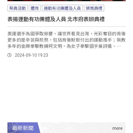
祭典活動
體育
運動有功團體及人員
頒獎典禮
表揚運動有功團體及人員 北市府表辦典禮
奧運選手為國爭取榮譽，讓世界看見台灣，光彩奪目的背後
更多的是辛苦與煎熬，包括背後默默付出的運動推手；執教
多年的金牌拳擊教練柯文明，為女子拳擊國手吳詩儀、陳念
琴指導教練，其子弟兵兩人雙雙拿下銅牌、成了台灣之光，
2024-09-10 19:23
柯文明也榮獲台北市113年巴黎奧運優秀教練獎。
最新新聞