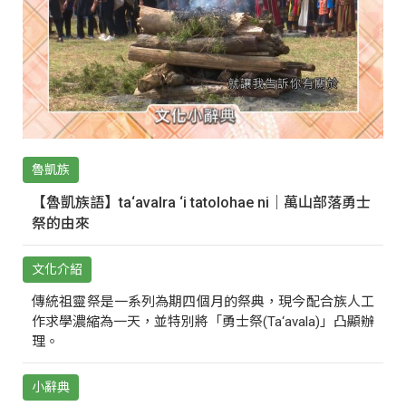
魯凱族
【魯凱族語】ta‘avalra ‘i tatolohae ni｜萬山部落勇士
祭的由來
文化介紹
傳統祖靈祭是一系列為期四個月的祭典，現今配合族人工
作求學濃縮為一天，並特別將「勇士祭(Ta‘avala)」凸顯辦
理。
小辭典