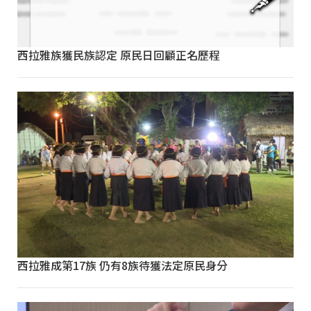
西拉雅族獲民族認定 原民日回顧正名歷程
西拉雅成第17族 仍有8族待獲法定原民身分