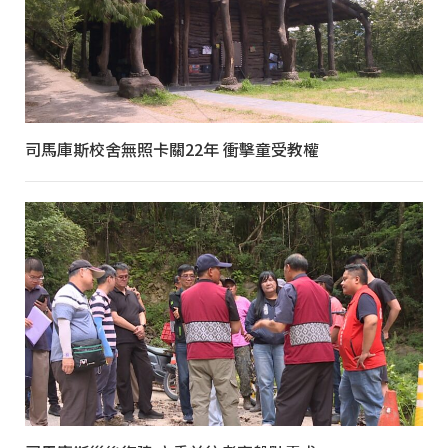
司馬庫斯校舍無照卡關22年 衝擊童受教權