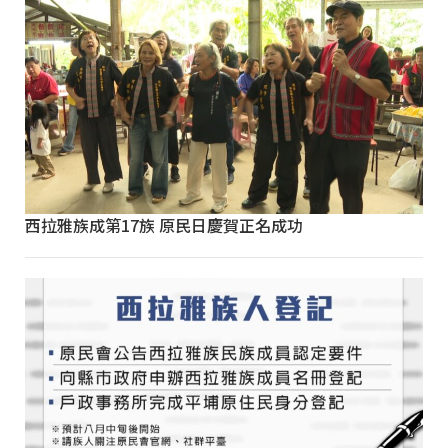
西拉雅族成第17族 原民日慶賀正名成功