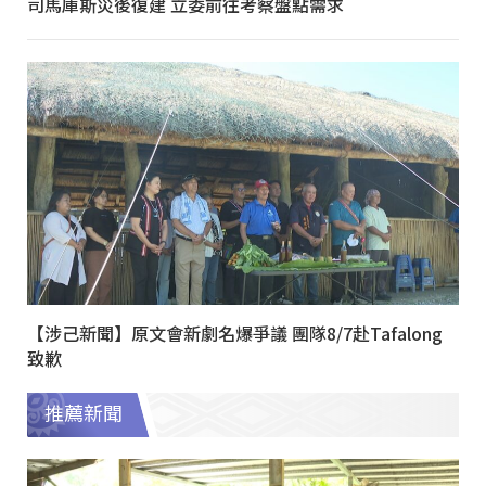
司馬庫斯災後復建 立委前往考察盤點需求
【涉己新聞】原文會新劇名爆爭議 團隊8/7赴Tafalong
致歉
推薦新聞