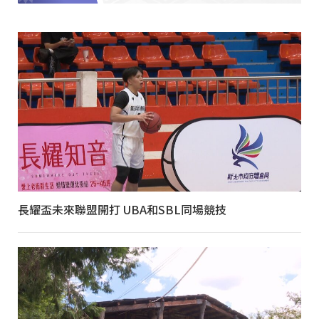
長耀盃未來聯盟開打 UBA和SBL同場競技