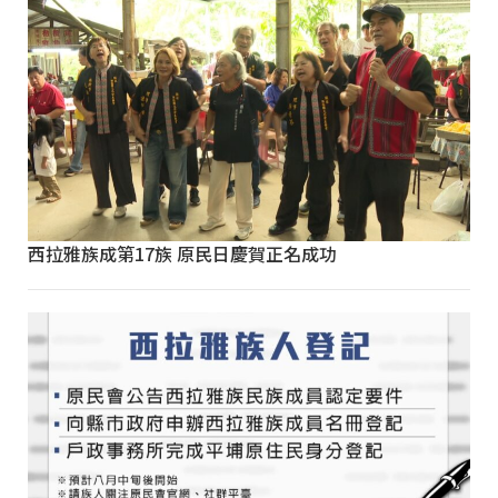
西拉雅族成第17族 原民日慶賀正名成功