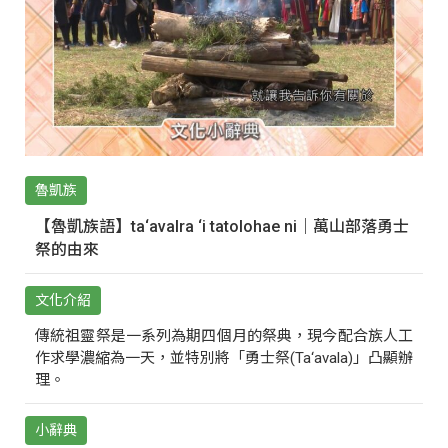
魯凱族
【魯凱族語】ta‘avalra ‘i tatolohae ni｜萬山部落勇士
祭的由來
文化介紹
傳統祖靈祭是一系列為期四個月的祭典，現今配合族人工
作求學濃縮為一天，並特別將「勇士祭(Ta‘avala)」凸顯辦
理。
小辭典