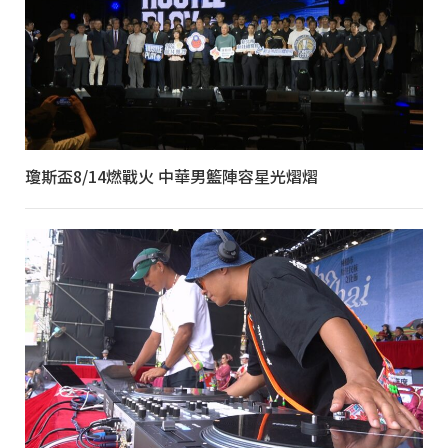
瓊斯盃8/14燃戰火 中華男籃陣容星光熠熠