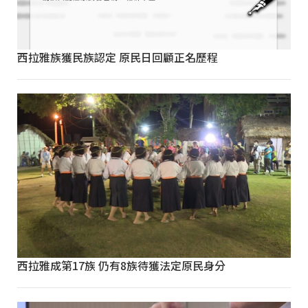
西拉雅族獲民族認定 原民日回顧正名歷程
西拉雅成第17族 仍有8族待獲法定原民身分