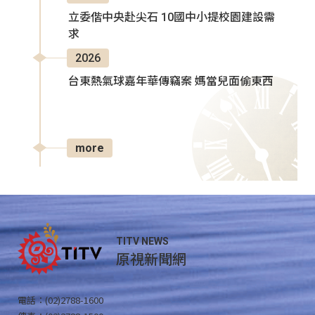
立委偕中央赴尖石 10國中小提校園建設需
求
2026
台東熱氣球嘉年華傳竊案 媽當兒面偷東西
more
TITV NEWS
原視新聞網
電話：(02)2788-1600