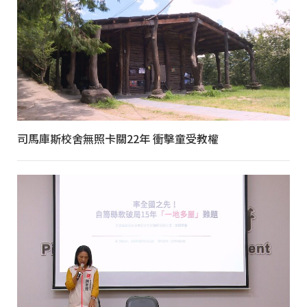
司馬庫斯校舍無照卡關22年 衝擊童受教權