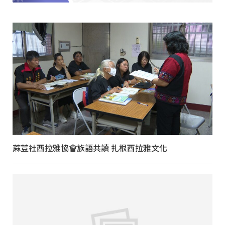
蔴荳社西拉雅協會族語共讀 扎根西拉雅文化