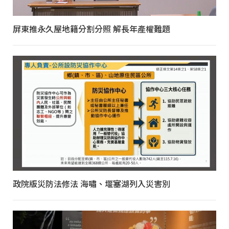
屏東推永久屋地籍分割分照 解長年產權難題
政院版災防法修法 海嘯、堰塞湖列入災害別