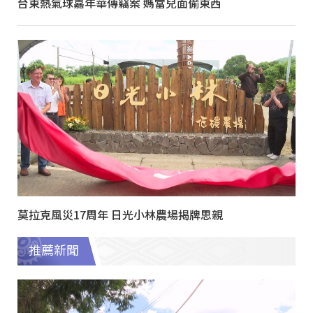
台東熱氣球嘉年華傳竊案 媽當兒面偷東西
莫拉克風災17周年 日光小林農場揭牌思親
推薦新聞