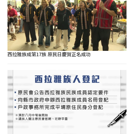
西拉雅族成第17族 原民日慶賀正名成功