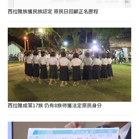
西拉雅族獲民族認定 原民日回顧正名歷程
西拉雅成第17族 仍有8族待獲法定原民身分