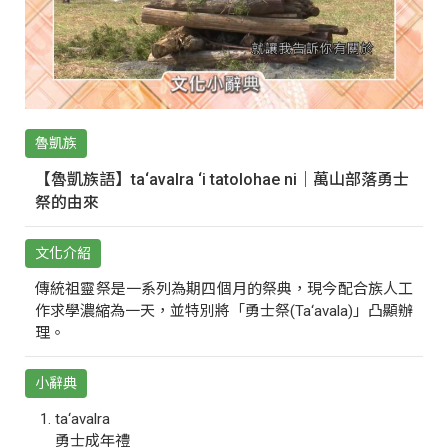
魯凱族
【魯凱族語】ta‘avalra ‘i tatolohae ni｜萬山部落勇士
祭的由來
文化介紹
傳統祖靈祭是一系列為期四個月的祭典，現今配合族人工
作求學濃縮為一天，並特別將「勇士祭(Ta‘avala)」凸顯辦
理。
小辭典
ta‘avalra
勇士成年禮