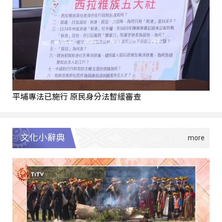
平埔專法已施行 原民身分法暫緩審查
文化小辭典