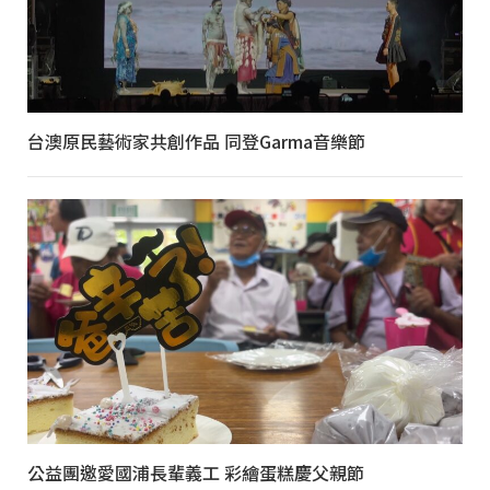
台澳原民藝術家共創作品 同登Garma音樂節
公益團邀愛國浦長輩義工 彩繪蛋糕慶父親節