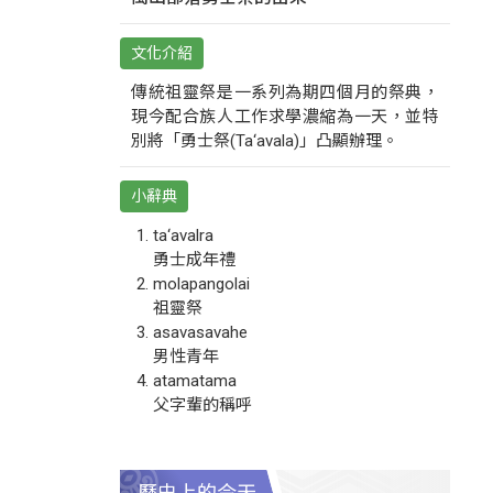
文化介紹
傳統祖靈祭是一系列為期四個月的祭典，
現今配合族人工作求學濃縮為一天，並特
別將「勇士祭(Ta‘avala)」凸顯辦理。
小辭典
ta‘avalra
勇士成年禮
molapangolai
祖靈祭
asavasavahe
男性青年
atamatama
父字輩的稱呼
歷史上的今天