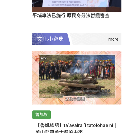
平埔專法已施行 原民身分法暫緩審查
文化小辭典
魯凱族
【魯凱族語】ta‘avalra ‘i tatolohae ni｜
萬山部落勇士祭的由來