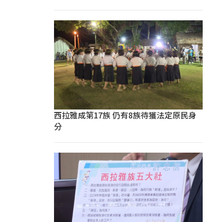
西拉雅成第17族 仍有8族待獲法定原民身
分