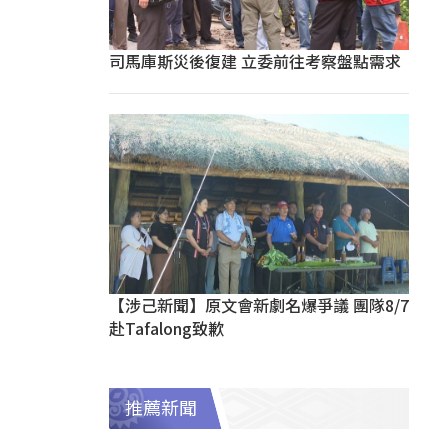
司馬庫斯災後復建 立委前往考察盤點需求
【涉己新聞】原文會新劇名爆爭議 團隊8/7
赴Tafalong致歉
推薦新聞