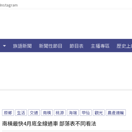
Instagram
族語新聞
新聞性節目
節目表
主播專區
歷史上
原鄉
生活
交通
南橫
桃源
海端
甲仙
觀光
農產運輸
南橫最快4月底全線通車 部落表不同看法