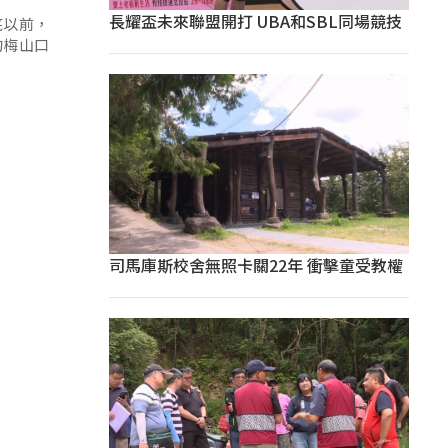
長耀盃未來聯盟開打 UBA和SBL同場競技
底以前，
的梅山口
司馬庫斯校舍無照卡關22年 衝擊童受教權