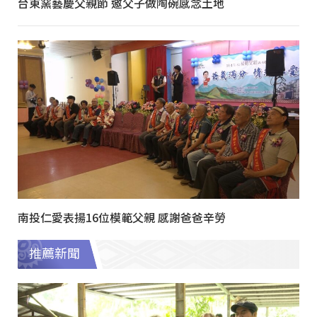
台東窯藝慶父親節 邀父子做陶碗感念土地
南投仁愛表揚16位模範父親 感謝爸爸辛勞
推薦新聞