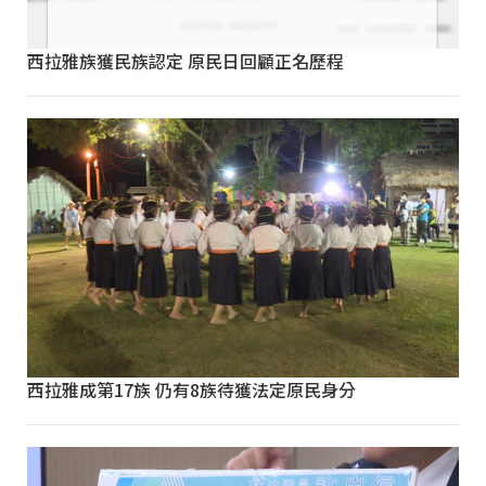
西拉雅族獲民族認定 原民日回顧正名歷程
西拉雅成第17族 仍有8族待獲法定原民身分