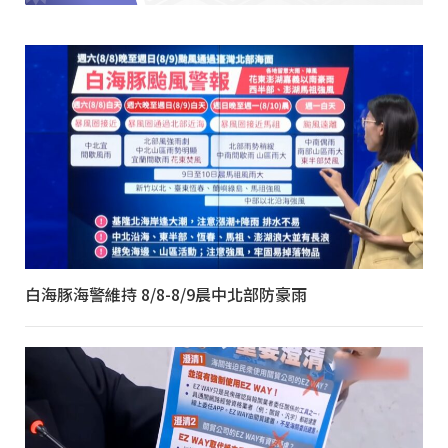
白海豚海警維持 8/8-8/9晨中北部防豪雨