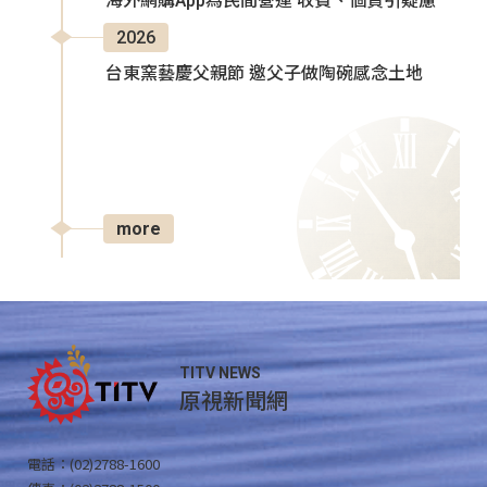
海外網購App為民間營運 收費、個資引疑慮
2026
台東窯藝慶父親節 邀父子做陶碗感念土地
more
TITV NEWS
原視新聞網
電話：(02)2788-1600