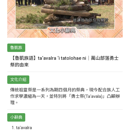
魯凱族
【魯凱族語】ta‘avalra ‘i tatolohae ni｜萬山部落勇士
祭的由來
文化介紹
傳統祖靈祭是一系列為期四個月的祭典，現今配合族人工
作求學濃縮為一天，並特別將「勇士祭(Ta‘avala)」凸顯辦
理。
小辭典
ta‘avalra